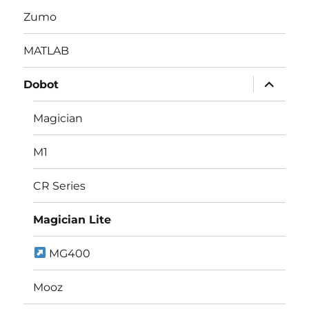
Zumo
MATLAB
サ
Dobot
ブ
メ
ニ
Magician
ュ
ー
を
M1
展
開
CR Series
Magician Lite
MG400
Mooz