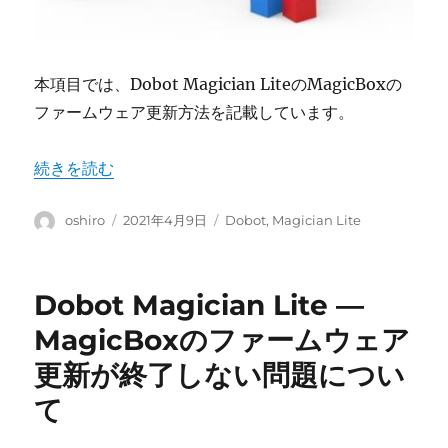
本項目では、Dobot Magician LiteのMagicBoxの
ファームウェア更新方法を記載しています。
“Dobot Magician Lite ― MagicBoxのファームウェ
続きを読む
投
投
カ
oshiro
2021年4月9日
Dobot
,
Magician Lite
稿
稿
テ
者
日:
ゴ
リ
Dobot Magician Lite ―
ー
MagicBoxのファームウェア
更新が終了しない問題につい
て