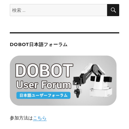
検
検
索
索:
DOBOT日本語フォーラム
参加方法は
こちら