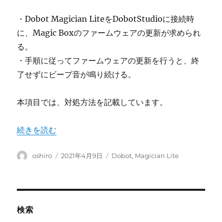
・Dobot Magician LiteをDobotStudioに接続時
に、Magic Boxのファームウェアの更新が求められ
る。
・手順に従ってファームウェアの更新を行うと、終
了せずにビープ音が鳴り続ける。
本項目では、対処方法を記載しています。
“Dobot Magician Lite ― MagicBoxのファー
続きを読む
投
投
カ
oshiro
2021年4月9日
Dobot
,
Magician Lite
稿
稿
テ
者
日:
ゴ
リ
ー
検索