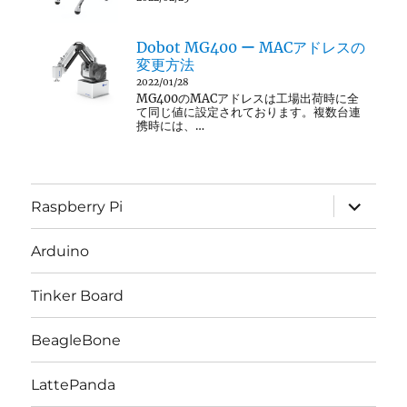
Dobot MG400 ー MACアドレスの
変更方法
2022/01/28
MG400のMACアドレスは工場出荷時に全
て同じ値に設定されております。複数台連
携時には、…
サ
Raspberry Pi
ブ
メ
ニ
Arduino
ュ
ー
を
Tinker Board
展
開
BeagleBone
LattePanda