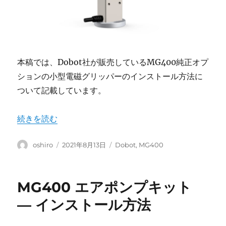
本稿では、Dobot社が販売しているMG400純正オプ
ションの小型電磁グリッパーのインストール方法に
ついて記載しています。
“MG400 小型電磁グリッパキット ― インストール方法”
続きを読む
投
投
カ
oshiro
2021年8月13日
Dobot
,
MG400
稿
稿
テ
者
日:
ゴ
リ
MG400 エアポンプキット
ー
― インストール方法