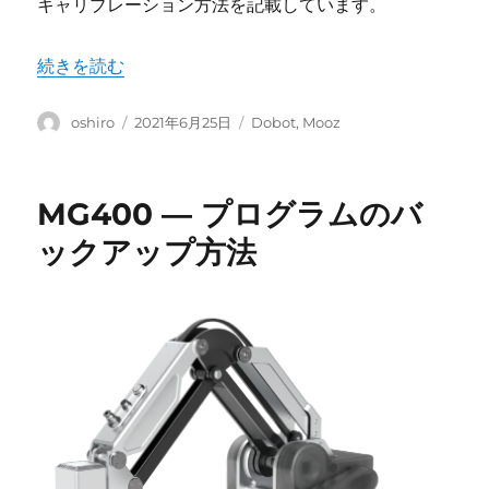
キャリブレーション方法を記載しています。
“Dobot MOOZ-2 PLUS – キャリブレーション方法” の
続きを読む
投
投
カ
oshiro
2021年6月25日
Dobot
,
Mooz
稿
稿
テ
者
日:
ゴ
リ
MG400 ― プログラムのバ
ー
ックアップ方法