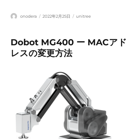
投
投
カ
onodera
2022年2月25日
unitree
稿
稿
テ
者
日:
ゴ
リ
Dobot MG400 ー MACアド
ー
レスの変更方法