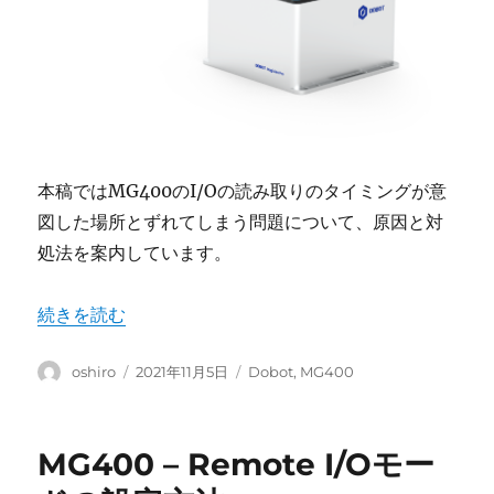
本稿ではMG400のI/Oの読み取りのタイミングが意
図した場所とずれてしまう問題について、原因と対
処法を案内しています。
“MG400 – I/Oの読み取りが意図したタイミングとずれ
続きを読む
投
投
カ
oshiro
2021年11月5日
Dobot
,
MG400
稿
稿
テ
者
日:
ゴ
リ
MG400 – Remote I/Oモー
ー