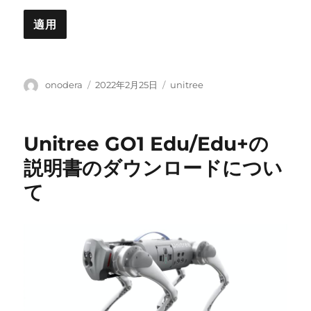
投
投
カ
onodera
2022年2月25日
unitree
稿
稿
テ
者
日:
ゴ
リ
Unitree GO1 Edu/Edu+の
ー
説明書のダウンロードについ
て