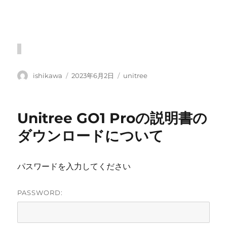
投
投
カ
ishikawa
2023年6月2日
unitree
稿
稿
テ
者
日:
ゴ
リ
Unitree GO1 Proの説明書の
ー
ダウンロードについて
パスワードを入力してください
PASSWORD: