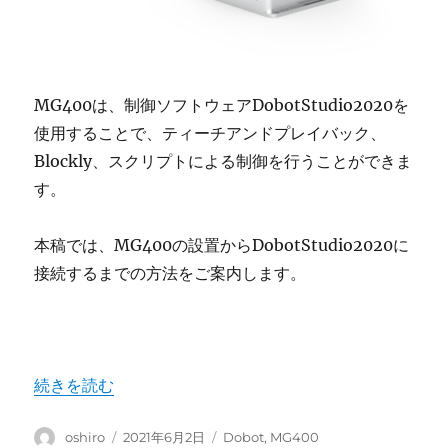
MG400は、制御ソフトウェアDobotStudio2020を
使用することで、ティーチアンドプレイバック、
Blockly、スクリプトによる制御を行うことができま
す。
本稿では、MG400の設置からDobotStudio2020に
接続するまでの方法をご案内します。
“Dobot MG400 ― セットアップガイド” の
続きを読む
投
投
カ
oshiro
2021年6月2日
Dobot
,
MG400