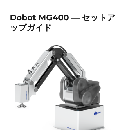
者
日:
ゴ
リ
Dobot MG400 ― セットア
ー
ップガイド