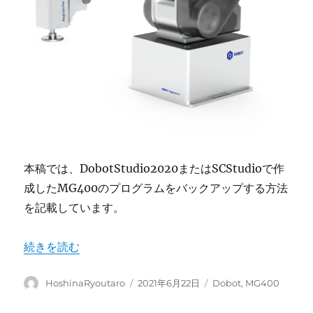
本稿では、DobotStudio2020またはSCStudioで作
成したMG400のプログラムをバックアップする方法
を記載しています。
“MG400 ― プログラムのバックアップ方法” の
続きを読む
投
投
カ
HoshinaRyoutaro
2021年6月22日
Dobot
,
MG400
稿
稿
テ
者
日:
ゴ