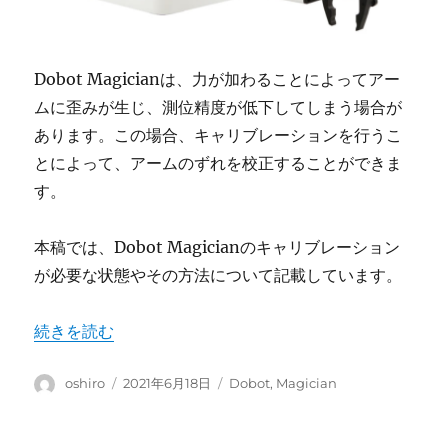
Dobot Magicianは、力が加わることによってアー
ムに歪みが生じ、測位精度が低下してしまう場合が
あります。この場合、キャリブレーションを行うこ
とによって、アームのずれを校正することができま
す。
本稿では、Dobot Magicianのキャリブレーション
が必要な状態やその方法について記載しています。
“Dobot Magician – キャリブレーション方法” の
続きを読む
投
投
カ
oshiro
2021年6月18日
Dobot
,
Magician
稿
稿
テ
者
日:
ゴ
リ