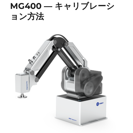
MG400 ― キャリブレーシ
ー
ョン方法