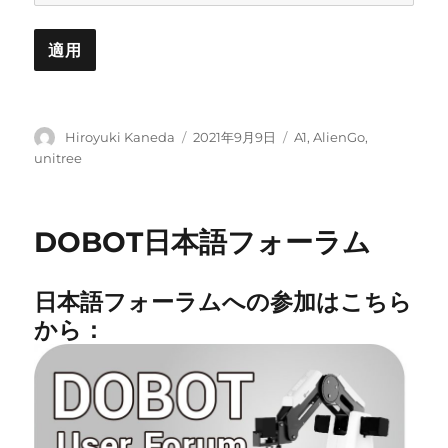
投
投
カ
Hiroyuki Kaneda
2021年9月9日
A1
,
AlienGo
,
稿
稿
テ
unitree
者
日:
ゴ
リ
ー
DOBOT日本語フォーラム
日本語フォーラムへの参加はこちら
から：