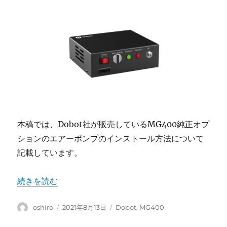
本稿では、Dobot社が販売しているMG400純正オプ
ションのエアーポンプのインストール方法について
記載しています。
“MG400 エアポンプキット ― インストール方法” の
続きを読む
投
投
カ
oshiro
2021年8月13日
Dobot
,
MG400
稿
稿
テ