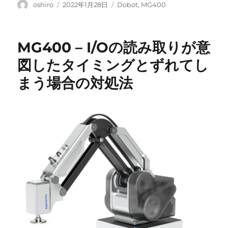
投
投
カ
oshiro
2022年1月28日
Dobot
,
MG400
稿
稿
テ
者
日:
ゴ
リ
MG400 – I/Oの読み取りが意
ー
図したタイミングとずれてし
まう場合の対処法