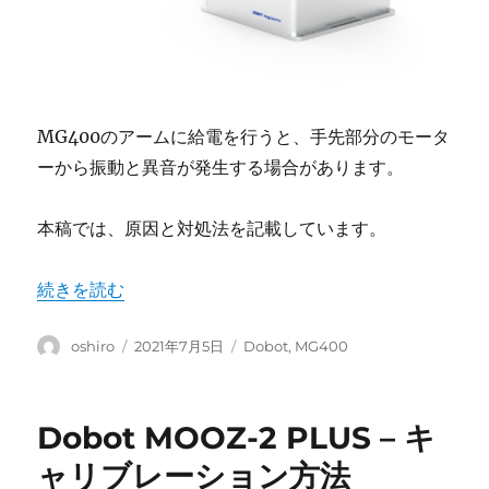
MG400のアームに給電を行うと、手先部分のモータ
ーから振動と異音が発生する場合があります。
本稿では、原因と対処法を記載しています。
“MG400 – 手先のモーターから振動と異音が発生する場
続きを読む
投
投
カ
oshiro
2021年7月5日
Dobot
,
MG400
稿
稿
テ
者
日:
ゴ
リ
Dobot MOOZ-2 PLUS – キ
ー
ャリブレーション方法