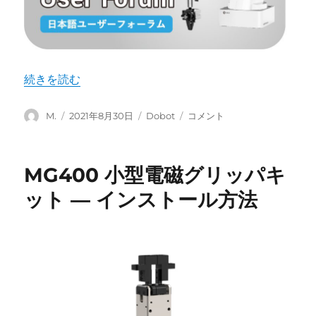
“DOBOT日本語フォーラム” の
続きを読む
投
投
カ
DOBOT
M.
2021年8月30日
Dobot
コメント
稿
稿
テ
日
者
日:
ゴ
本
リ
語
MG400 小型電磁グリッパキ
ー
フ
ォ
ット ― インストール方法
ー
ラ
ム
に