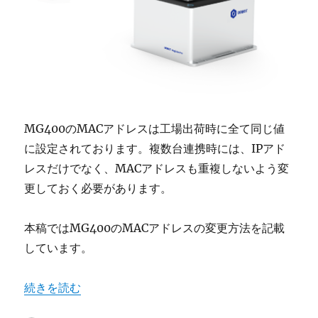
MG400のMACアドレスは工場出荷時に全て同じ値
に設定されております。複数台連携時には、
IP
アド
レスだけでなく、
MAC
アドレスも重複しないよう変
更しておく必要があります。
本稿ではMG400のMACアドレスの変更方法を記載
しています。
“Dobot MG400 ー MACアドレスの変更方法” の
続きを読む