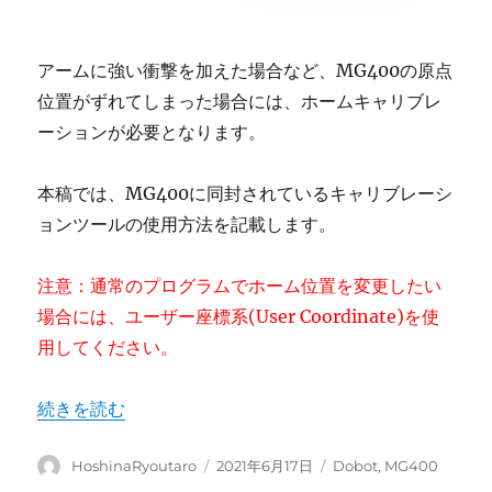
アームに強い衝撃を加えた場合など、MG400の原点
位置がずれてしまった場合には、ホームキャリブレ
ーションが必要となります。
本稿では、MG400に同封されているキャリブレーシ
ョンツールの使用方法を記載します。
注意：通常のプログラムでホーム位置を変更したい
場合には、ユーザー座標系(User Coordinate)を使
用してください。
“MG400 ― キャリブレーション方法” の
続きを読む
投
投
カ
HoshinaRyoutaro
2021年6月17日
Dobot
,
MG400
稿
稿
テ