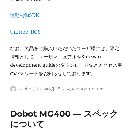
運動制御SDK
Unitree-ROS
なお、製品をご購入いただいたユーザ様には、限定
情報として、ユーザマニュアルやSoftware
development guideのダウンロード先とアクセス用
のパスワードをお知らせしております。
投
投
カ
oshiro
2021年5月7日
A1
,
AlienGo
,
unitree
稿
稿
テ
者
日:
ゴ
リ
Dobot MG400 ― スペック
ー
について