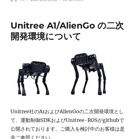
稿
稿
テ
者
日:
ゴ
リ
Unitree A1/AlienGo の二次
ー
開発環境について
Unitree社のA1およびAlienGoの二次開発環境とし
て、運動制御SDKおよびUnitree-ROSがgithubで
公開されております。ご購入を検討中のお客様は是
非ご参照ください。