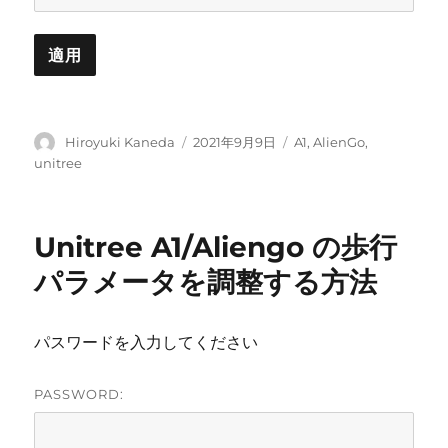
投
投
カ
Hiroyuki Kaneda
2021年9月9日
A1
,
AlienGo
,
稿
稿
テ
unitree
者
日:
ゴ
リ
ー
Unitree A1/Aliengo の歩行
パラメータを調整する方法
パスワードを入力してください
PASSWORD: