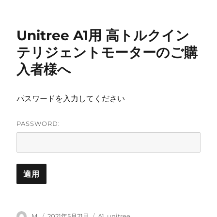
稿
稿
テ
者
日:
ゴ
リ
Unitree A1用 高トルクイン
ー
テリジェントモーターのご購
入者様へ
パスワードを入力してください
PASSWORD:
投
投
カ
M.
2021年5月21日
A1
,
unitree