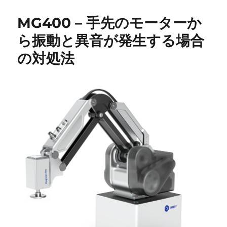
者
日:
ゴ
リ
MG400 – 手先のモーターか
ー
ら振動と異音が発生する場合
の対処法