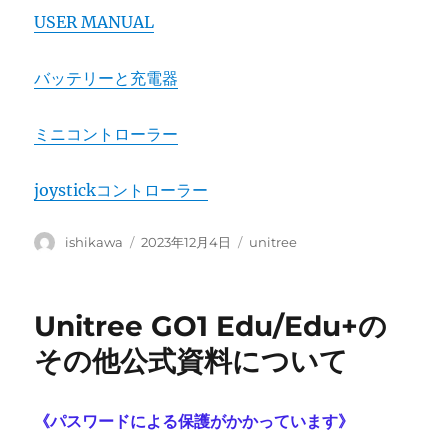
USER MANUAL
バッテリーと充電器
ミニコントローラー
joystickコントローラー
投
投
カ
ishikawa
2023年12月4日
unitree
稿
稿
テ
者
日:
ゴ
リ
Unitree GO1 Edu/Edu+の
ー
その他公式資料について
《パスワードによる保護がかかっています》