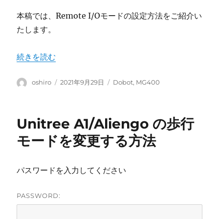
本稿では、Remote I/Oモードの設定方法をご紹介い
たします。
“MG400 – Remote I/Oモードの設定方法” の
続きを読む
投
投
カ
oshiro
2021年9月29日
Dobot
,
MG400
稿
稿
テ
者
日:
ゴ
リ
Unitree A1/Aliengo の歩行
ー
モードを変更する方法
パスワードを入力してください
PASSWORD: