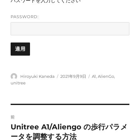
パスワードを入力してください
PASSWORD:
投
投
カ
Hiroyuki Kaneda
2021年9月9日
A1
,
AlienGo
,
稿
稿
テ
unitree
者
日:
ゴ
リ
ー
投
前
稿
Unitree A1/Aliengo の歩行パラメ
前
の
ータを調整する方法
ナ