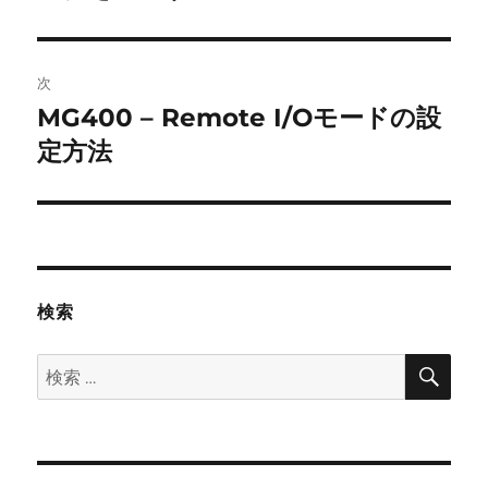
投
ビ
稿:
ゲ
次
MG400 – Remote I/Oモードの設
次
ー
の
定方法
シ
投
稿:
ョ
ン
検索
検
検
索
索: