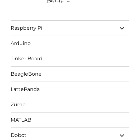
携時には、…
サ
Raspberry Pi
ブ
メ
ニ
Arduino
ュ
ー
を
Tinker Board
展
開
BeagleBone
LattePanda
Zumo
MATLAB
サ
Dobot
ブ