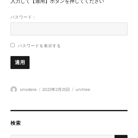
入力して【適用】ボタンを押してください
パスワード：
パスワードを表示する
投
投
カ
onodera
2022年2月25日
unitree
稿
稿
テ
者
日:
ゴ
リ
ー
検索
検