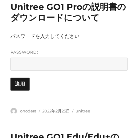
Unitree GO1 Proの説明書の
ダウンロードについて
パスワードを入力してください
PASSWORD:
投
投
カ
onodera
2022年2月25日
unitree
稿
稿
テ
者
日:
ゴ
リ
Unitree GO1 Edu/Edu+の
ー