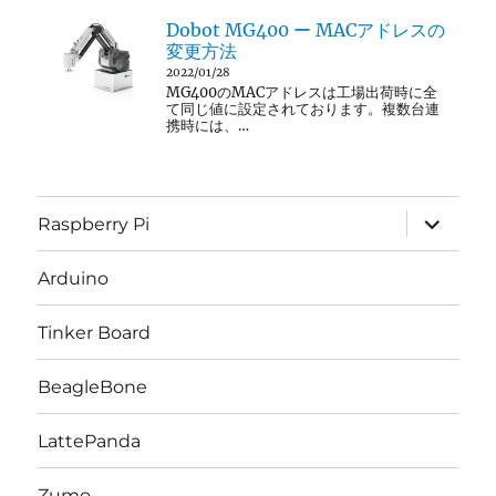
Dobot MG400 ー MACアドレスの
変更方法
2022/01/28
MG400のMACアドレスは工場出荷時に全
て同じ値に設定されております。複数台連
携時には、…
サ
Raspberry Pi
ブ
メ
ニ
Arduino
ュ
ー
を
Tinker Board
展
開
BeagleBone
LattePanda
Zumo