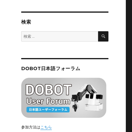
検索
検
検
索
索:
DOBOT日本語フォーラム
参加方法は
こちら