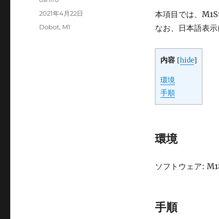
稿
投
2021年4月22日
本項目では、M1
者
稿
カ
Dobot
,
M1
なお、日本語表示
日:
テ
ゴ
リ
内容
[
hide
]
ー
環境
手順
環境
ソフトウェア: M1Stu
手順