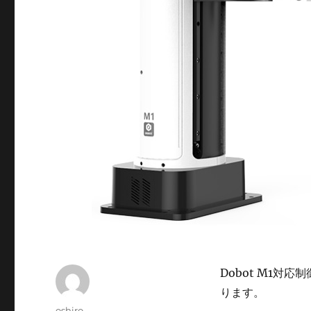
Dobot M1対
ります。
投
oshiro