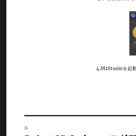
4.M1Stusi
投
前
稿