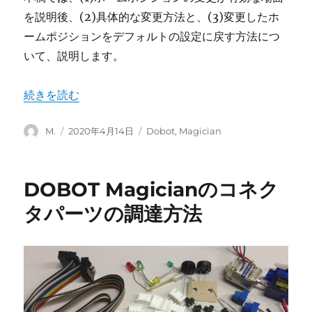
を説明後、(2)具体的な変更方法と、(3)変更したホ
ームポジションをデフォルトの設定に戻す方法につ
いて、説明します。
“DOBOT Magicianのホームポジションを変更するには？
続きを読む
投
投
カ
M.
2020年4月14日
Dobot
,
Magician
稿
稿
テ
者
日:
ゴ
リ
DOBOT Magicianのコネク
ー
タパーツの調達方法