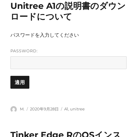
Unitree A1の説明書のダウン
ー
ロードについて
パスワードを入力してください
PASSWORD:
投
投
カ
M.
2020年9月28日
A1
,
unitree
稿
稿
テ
者
日:
ゴ
リ
Tinker Edge RのOSインス
ー