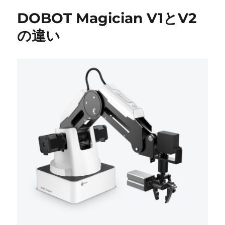
リ
DOBOT Magician V1とV2
ー
の違い