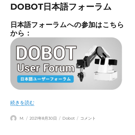
DOBOT日本語フォーラム
日本語フォーラムへの参加はこちら
から：
“DOBOT日本語フォーラム” の
続きを読む
投
投
カ
DOBOT
M.
2021年8月30日
Dobot
コメント
稿
稿
テ
日
者
日:
ゴ
本