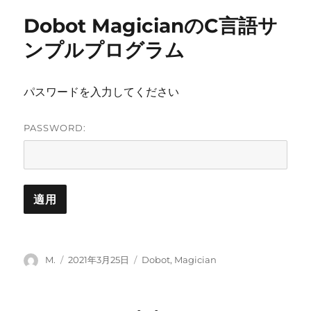
リ
Dobot MagicianのC言語サ
ー
ンプルプログラム
パスワードを入力してください
PASSWORD:
投
投
カ
M.
2021年3月25日
Dobot
,
Magician
稿
稿
テ
者
日:
ゴ
リ