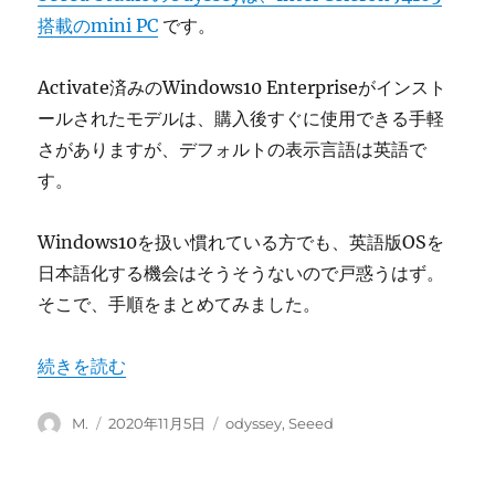
搭載のmini PC
です。
Activate済みのWindows10 Enterpriseがインスト
ールされたモデルは、購入後すぐに使用できる手軽
さがありますが、デフォルトの表示言語は英語で
す。
Windows10を扱い慣れている方でも、英語版OSを
日本語化する機会はそうそうないので戸惑うはず。
そこで、手順をまとめてみました。
“Windows10インストール済みのSeeed Odysseyを日
続きを読む
投
投
カ
M.
2020年11月5日
odyssey
,
Seeed
稿
稿
テ
者
日:
ゴ
リ