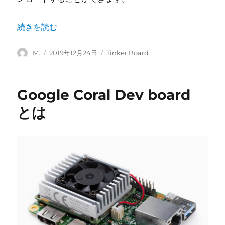
“Tinker BoardのOSの最新版はどこにありますか？” の
続きを読む
投
投
カ
M.
2019年12月24日
Tinker Board
稿
稿
テ
者
日:
ゴ
リ
Google Coral Dev board
ー
とは