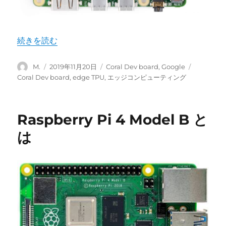
“Google Coral Dev board とは” の
続きを読む
投
投
カ
タ
M.
2019年11月20日
Coral Dev board
,
Google
稿
稿
テ
グ
Coral Dev board
,
edge TPU
,
エッジコンピューティング
者
日:
ゴ
リ
ー
Raspberry Pi 4 Model B と
は