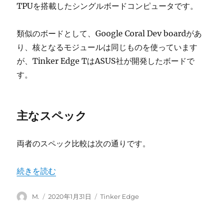
TPUを搭載したシングルボードコンピュータです。
類似のボードとして、Google Coral Dev boardがあ
り、核となるモジュールは同じものを使っています
が、Tinker Edge TはASUS社が開発したボードで
す。
主なスペック
両者のスペック比較は次の通りです。
“Tinker Edge Tとは” の
続きを読む
投
投
カ
M.
2020年1月31日
Tinker Edge
稿
稿
テ
者
日:
ゴ