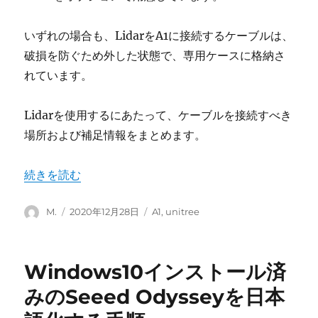
いずれの場合も、LidarをA1に接続するケーブルは、
破損を防ぐため外した状態で、専用ケースに格納さ
れています。
Lidarを使用するにあたって、ケーブルを接続すべき
場所および補足情報をまとめます。
“Unitree A1のLidarの接続方法” の
続きを読む
投
投
カ
M.
2020年12月28日
A1
,
unitree
稿
稿
テ
者
日:
ゴ
リ
Windows10インストール済
ー
みのSeeed Odysseyを日本