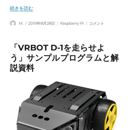
“Raspberry Pi 4 Model B とは” の
続きを読む
投
投
カ
Raspberry
M.
2019年8月28日
Raspberry Pi
コメント
稿
稿
テ
Pi
者
日:
ゴ
4
リ
Model
「VRBOT D-1を走らせよ
ー
B
と
う」サンプルプログラムと解
は
説資料
に