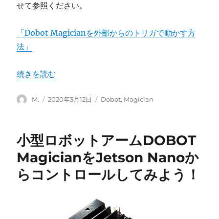
せて参照ください。
「Dobot Magicianを外部からのトリガで動かす方
法」
“DOBOT Magicianのコネクタパーツの調達方法” の
続きを読む
投
投
カ
M.
2020年3月12日
Dobot
,
Magician
稿
稿
テ
者
日:
ゴ
リ
小型ロボットアームDOBOT
ー
MagicianをJetson Nanoか
らコントロールしてみよう！