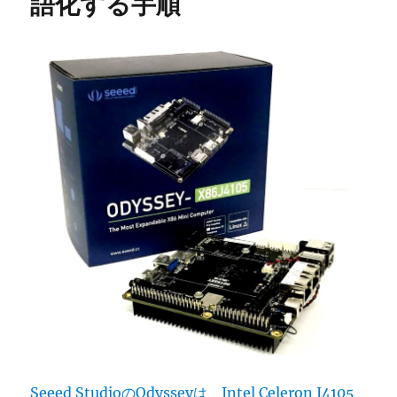
語化する手順
Seeed StudioのOdysseyは、Intel Celeron J4105