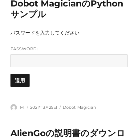
Dobot MagicianのPython
ー
サンプル
パスワードを入力してください
PASSWORD:
投
投
カ
M.
2021年3月25日
Dobot
,
Magician
稿
稿
テ
者
日:
ゴ
リ
AlienGoの説明書のダウンロ
ー