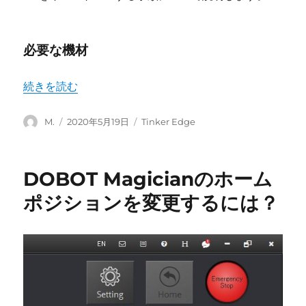
必要な機材
“Tinker Edge RのOSインストール手順” の
続きを読む
投
投
カ
M.
2020年5月19日
Tinker Edge
稿
稿
テ
者
日:
ゴ
リ
DOBOT Magicianのホーム
ー
ポジションを変更するには？