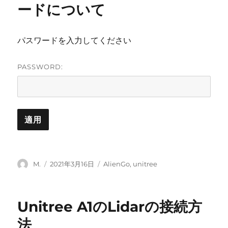
ードについて
パスワードを入力してください
PASSWORD:
投
投
カ
M.
2021年3月16日
AlienGo
,
unitree
稿
稿
テ
者
日:
ゴ
リ
Unitree A1のLidarの接続方
ー
法