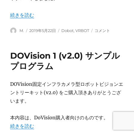
“「VRBOT D-1を走らせよう」サンプルプログラムと解説
続きを読む
投
投
カ
「VRBOT
M.
2019年5月22日
Dobot
,
VRBOT
コメント
稿
稿
テ
D-
者
日:
ゴ
1
リ
を
DOVision 1 (v2.0) サンプル
ー
走
ら
プログラム
せ
よ
う」
DOVision固定インフラカメラ型ロボットビジョンエ
サ
ントリーキット(v2.0) をご購入頂きありがとうござ
ン
プ
います。
ル
プ
本内容は、DoVision購入者向けのものです。
ロ
グ
“DOVision 1 (v2.0) サンプルプログラム” の
続きを読む
ラ