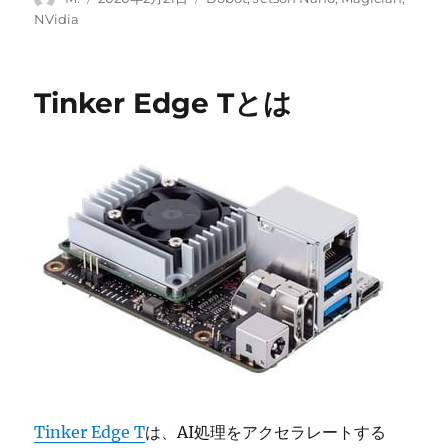
稿
稿
テ
NVidia
者
日:
ゴ
リ
ー
Tinker Edge Tとは
Tinker Edge T
は、AI処理をアクセラレートする