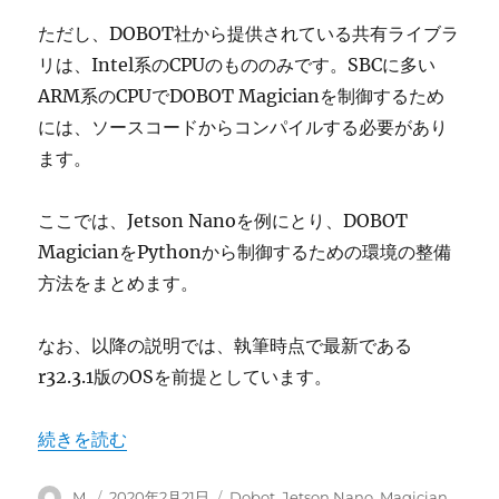
ただし、DOBOT社から提供されている共有ライブラ
リは、Intel系のCPUのもののみです。SBCに多い
ARM系のCPUでDOBOT Magicianを制御するため
には、ソースコードからコンパイルする必要があり
ます。
ここでは、Jetson Nanoを例にとり、DOBOT
MagicianをPythonから制御するための環境の整備
方法をまとめます。
なお、以降の説明では、執筆時点で最新である
r32.3.1版のOSを前提としています。
“小型ロボットアームDOBOT MagicianをJetson N
続きを読む
投
投
カ
M.
2020年2月21日
Dobot
,
Jetson Nano
,
Magician
,