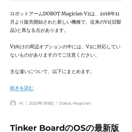
ロボットアームDOBOT Magician V2は、2018年11
月より販売開始された新しい機種で、従来のV1(旧製
品)と異なる点があります。
V1向けの周辺オプションの中には、V2に対応してい
ないものがありますのでご注意ください。
主な違いについて、以下にまとめます。
“DOBOT Magician V1とV2の違い” の
続きを読む
投
投
カ
M.
2020年1月8日
Dobot
,
Magician
稿
稿
テ
者
日:
ゴ
リ
Tinker BoardのOSの最新版
ー