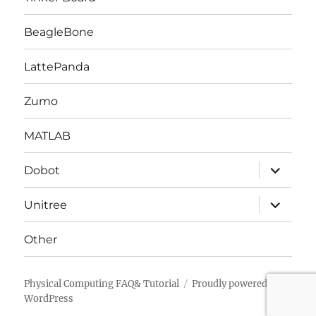
展
開
BeagleBone
LattePanda
Zumo
MATLAB
サ
Dobot
ブ
メ
ニ
サ
Unitree
ュ
ブ
ー
メ
を
ニ
Other
展
ュ
開
ー
を
展
Physical Computing FAQ& Tutorial
Proudly powered by
開
WordPress