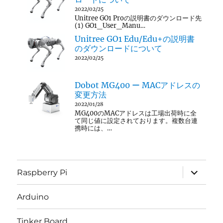
2022/02/25
Unitree GO1 Proの説明書のダウンロード先
(1) GO1_User_Manu…
Unitree GO1 Edu/Edu+の説明書
のダウンロードについて
2022/02/25
Dobot MG400 ー MACアドレスの
変更方法
2022/01/28
MG400のMACアドレスは工場出荷時に全
て同じ値に設定されております。複数台連
携時には、…
サ
Raspberry Pi
ブ
メ
ニ
Arduino
ュ
ー
を
Tinker Board