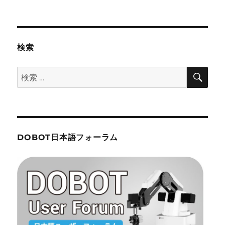
者
日:
ゴ
リ
ー
検索
検
検
索
索:
DOBOT日本語フォーラム