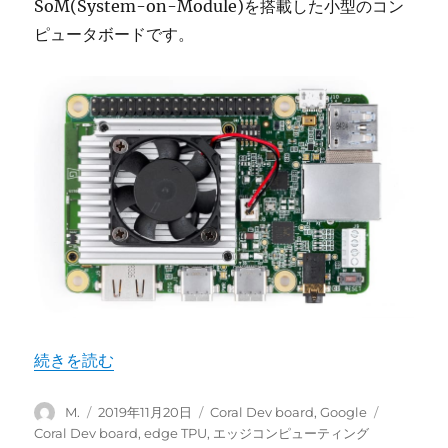
SoM(System-on-Module)を搭載した小型のコン
ピュータボードです。
“Google Coral Dev board とは” の
続きを読む
投
投
カ
タ
M.
2019年11月20日
Coral Dev board
,
Google
稿
稿
テ
グ
Coral Dev board
,
edge TPU
,
エッジコンピューティング