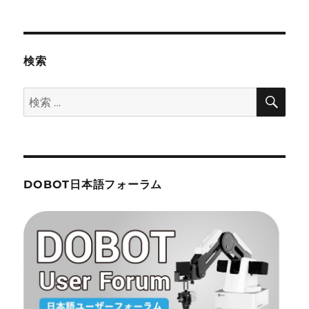
ョ
ン
検索
検
検
索
索:
DOBOT日本語フォーラム