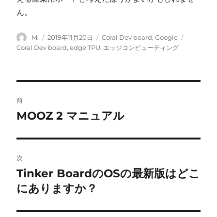
ん。
投
投
カ
タ
M.
2019年11月20日
Coral Dev board
,
Google
稿
稿
テ
グ
Coral Dev board
,
edge TPU
,
エッジコンピューティング
者
日:
ゴ
リ
ー
投
前
稿
MOOZ 2 マニュアル
前
の
ナ
投
ビ
稿:
次
ゲ
Tinker BoardのOSの最新版はどこ
次
の
にありますか？
ー
投
シ
稿: