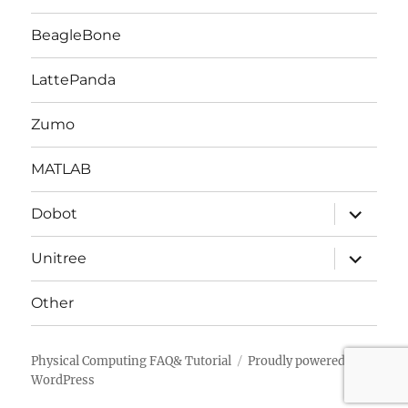
開
BeagleBone
LattePanda
Zumo
MATLAB
サ
Dobot
ブ
メ
ニ
サ
Unitree
ュ
ブ
ー
メ
を
ニ
Other
展
ュ
開
ー
を
展
Physical Computing FAQ& Tutorial
Proudly powered by
開
WordPress