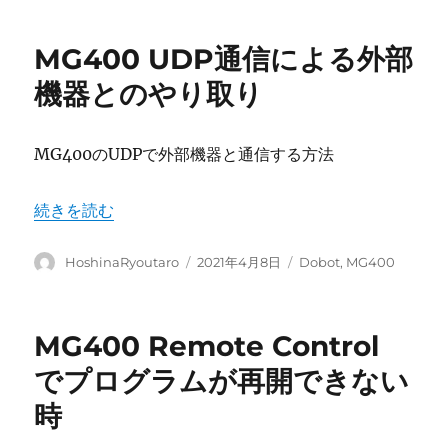
者
日:
ゴ
リ
MG400 UDP通信による外部
ー
機器とのやり取り
MG400のUDPで外部機器と通信する方法
“MG400 UDP通信による外部機器とのやり取り” の
続きを読む
投
投
カ
HoshinaRyoutaro
2021年4月8日
Dobot
,
MG400
稿
稿
テ
者
日:
ゴ
リ
MG400 Remote Control
ー
でプログラムが再開できない
時