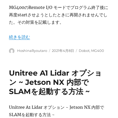
MG400のRemote I/O モードでプログラム終了後に
再度startさせようとしたときに再開されませんでし
た。その対策を記載します。
“MG400 Remote Control でプログラムが再開できない
続きを読む
投
投
カ
HoshinaRyoutaro
2021年4月8日
Dobot
,
MG400
稿
稿
テ
者
日:
ゴ
リ
Unitree A1 Lidar オプショ
ー
ン ~ Jetson NX 内部で
SLAMを起動する方法 ~
Unitree A1 Lidar オプション ~ Jetson NX 内部で
SLAMを起動する方法 ~