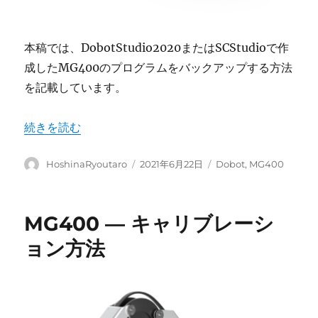
本稿では、DobotStudio2020またはSCStudioで作
成したMG400のプログラムをバックアップする方法
を記載しています。
“MG400 ― プログラムのバックアップ方法” の
続きを読む
投
投
カ
HoshinaRyoutaro
2021年6月22日
Dobot
,
MG400
稿
稿
テ
者
日:
ゴ
リ
MG400 ― キャリブレーシ
ー
ョン方法