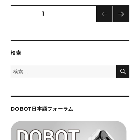
リ
ー
投
固定ページ
1
次の
稿
ペー
ジ
ナ
検索
ビ
検
検
ゲ
索
索:
ー
シ
DOBOT日本語フォーラム
ョ
ン