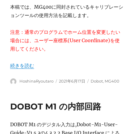
本稿では、MG400に同封されているキャリブレーシ
ョンツールの使用方法を記載します。
注意：通常のプログラムでホーム位置を変更したい
場合には、ユーザー座標系(User Coordinate)を使
用してください。
“MG400 ― キャリブレーション方法” の
続きを読む
投
投
カ
HoshinaRyoutaro
2021年6月17日
Dobot
,
MG400
稿
稿
テ
者
日:
ゴ
リ
DOBOT M1 の内部回路
ー
DOBOT M1 のデジタル入力は,Dobot-M1-User-
Guide-V1.5.3の4.3.2.2 Base I/O Interface による