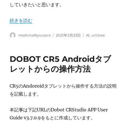
していきたいと思います。
“Unitree A1 SLAMについて １.概要” の
続きを読む
投
投
カ
HoshinaRyoutaro
2021年3月23日
A1
,
unitree
稿
稿
テ
者
日:
ゴ
リ
DOBOT CR5 Androidタブ
ー
レットからの操作方法
CR5のAndoroidタブレットから操作する方法の説明
を記載します。
本記事は下記URLのDobot CRStudio APP User
Guide v3.7.0.9をもとに作成しています。