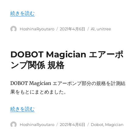
“Unitree A1 Lidar オプション ~ Jetson NX 内部で
続きを読む
投
投
カ
HoshinaRyoutaro
2021年4月6日
A1
,
unitree
稿
稿
テ
者
日:
ゴ
リ
DOBOT Magician エアーポ
ー
ンプ関係 規格
DOBOT Magician エアーポンプ部分の規格を計測結
果をもとにまとめました。
“DOBOT Magician エアーポンプ関係 規格” の
続きを読む
投
投
カ
HoshinaRyoutaro
2021年4月6日
Dobot
,
Magician
稿
稿
テ