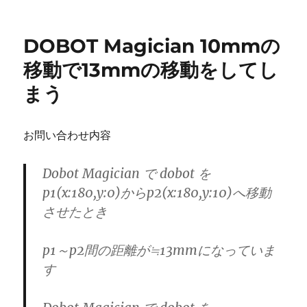
稿
稿
テ
者
日:
ゴ
リ
DOBOT Magician 10mmの
ー
移動で13mmの移動をしてし
まう
お問い合わせ内容
Dobot Magician で dobot を
p1(x:180,y:0)からp2(x:180,y:10)へ移動
させたとき
p1～p2間の距離が≒13mmになっていま
す