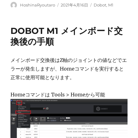
投
投
カ
HoshinaRyoutaro
2021年4月16日
Dobot
,
M1
稿
稿
テ
者
日:
ゴ
リ
DOBOT M1 メインボード交
ー
換後の手順
メインボード交換後はZ軸のジョイントの値などでエ
ラーが発生しますが、Homeコマンドを実行すると
正常に使用可能となります。
Homeコマンドは Tools > Homeから可能