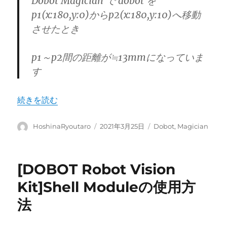
Dobot Magician で dobot を
p1(x:180,y:0)からp2(x:180,y:10)へ移動
させたとき
p1～p2間の距離が≒13mmになっていま
す
“DOBOT Magician 10mmの移動で13mmの移動をして
続きを読む
投
投
カ
HoshinaRyoutaro
2021年3月25日
Dobot
,
Magician
稿
稿
テ
者
日:
ゴ
リ
[DOBOT Robot Vision
ー
Kit]Shell Moduleの使用方
法