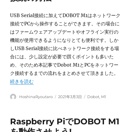
USB Serial接続に加えてDOBOT M1はネットワーク
接続でPCから操作することができます。その場合に
はファームウェアアップデートやオフライン実行の
機能が使用できるようになりとても便利です。しか
しUSB Serial接続に比べネットワーク接続をする場
合には、少し設定が必要で躓くポイントも多いた
め、そのため本記事でDobot M1とPCをネットワー
ク接続するまでの流れをまとめさせて頂きました。
“DOBOT M1のネットワーク接続の方法” の
続きを読む
投
投
カ
HoshinaRyoutaro
2021年3月3日
Dobot
,
M1
稿
稿
テ
者
日:
ゴ
リ
Raspberry PiでDOBOT M1
ー
を動作させよう!