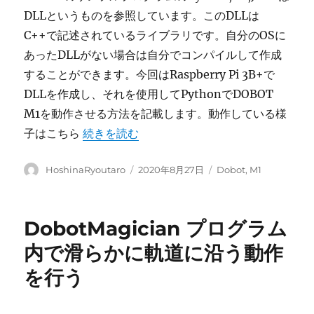
DLLというものを参照しています。このDLLは
C++で記述されているライブラリです。自分のOSに
あったDLLがない場合は自分でコンパイルして作成
することができます。今回はRaspberry Pi 3B+で
DLLを作成し、それを使用してPythonでDOBOT
M1を動作させる方法を記載します。動作している様
“Raspberry PiでDOBOT M1を動作させよう!
子はこちら
続きを読む
投
投
カ
HoshinaRyoutaro
2020年8月27日
Dobot
,
M1
稿
稿
テ
者
日:
ゴ
リ
DobotMagician プログラム
ー
内で滑らかに軌道に沿う動作
を行う