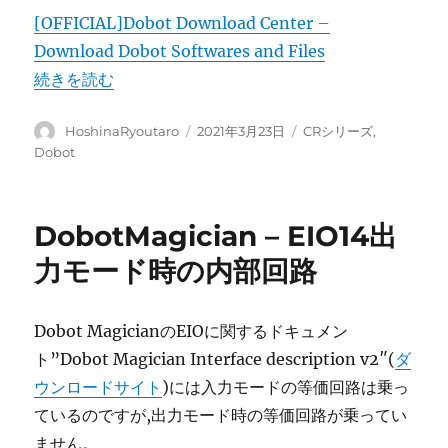
[OFFICIAL]Dobot Download Center –
Download Dobot Softwares and Files
“DOBOT CR5 Androidタブレットからの操作方法” の
続きを読む
投
投
カ
HoshinaRyoutaro
2021年3月23日
CRシリーズ
,
稿
稿
テ
Dobot
者
日:
ゴ
リ
ー
DobotMagician – EIO14出
力モード時の内部回路
Dobot MagicianのEIOに関するドキュメン
ト”Dobot Magician Interface description v2″(
ダ
ウンロードサイト
)には入力モードの等価回路は乗っ
ているのですが,出力モード時の等価回路が乗ってい
ません。