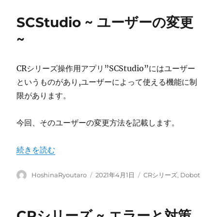
者
日:
ゴ
リ
SCStudio ~ ユーザーの変更
ー
~
CRシリーズ操作用アプリ”SCStudio”にはユーザー
というものがあり,ユーザーによって使える機能に制
限があります。
今回、そのユーザーの変更方法を記載します。
“SCStudio ~ ユーザーの変更 ~” の
続きを読む
投
投
カ
HoshinaRyoutaro
2021年4月1日
CRシリーズ
,
Dobot
稿
稿
テ
者
日:
ゴ
リ
CRシリーズ ~ エラーと対策
ー