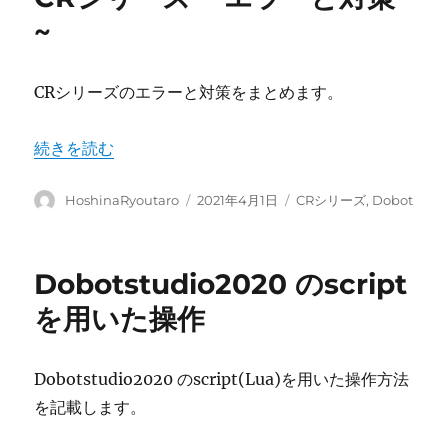
~
CRシリーズのエラーと対策をまとめます。
“CRシリーズ ~ エラーと対策 ~” の
続きを読む
投
投
カ
HoshinaRyoutaro
2021年4月1日
CRシリーズ
,
Dobot
稿
稿
テ
者
日:
ゴ
リ
Dobotstudio2020 のscript
ー
を用いた操作
Dobotstudio2020 のscript(Lua)を用いた操作方法
を記載します。