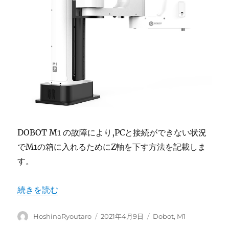
DOBOT M1 の故障により,PCと接続ができない状況
でM1の箱に入れるためにZ軸を下す方法を記載しま
す。
“DOBOT M1 PCと接続できない場合のZ軸の下し方” の
続きを読む
投
投
カ
HoshinaRyoutaro
2021年4月9日
Dobot
,
M1
稿
稿
テ