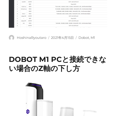
投
投
カ
HoshinaRyoutaro
2021年4月15日
Dobot
,
M1
稿
稿
テ
者
日:
ゴ
リ
DOBOT M1 PCと接続できな
ー
い場合のZ軸の下し方