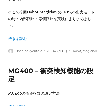
そこで今回Dobot Magician のEIO14の出力モード
の時の内部回路の等価回路を実験により求めまし
た。
“DobotMagician – EIO14出力モード時の内部回路” の
続きを読む
投
投
カ
HoshinaRyoutaro
2021年3月16日
Dobot
,
Magician
稿
稿
テ
者
日:
ゴ
リ
MG400 – 衝突検知機能の設
ー
定
MG400の衝突検知の設定方法