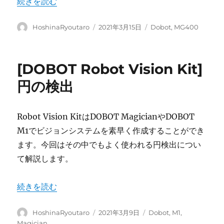
“MG400 – 衝突検知機能の設定” の
続きを読む
投
投
カ
HoshinaRyoutaro
2021年3月15日
Dobot
,
MG400
稿
稿
テ
者
日:
ゴ
リ
[DOBOT Robot Vision Kit]
ー
円の検出
Robot Vision KitはDOBOT MagicianやDOBOT
M1でビジョンシステムを素早く作成することができ
ます。今回はその中でもよく使われる円検出につい
て解説します。
“[DOBOT Robot Vision Kit] 円の検出” の
続きを読む
投
投
カ
HoshinaRyoutaro
2021年3月9日
Dobot
,
M1
,
稿
稿
テ
Magician