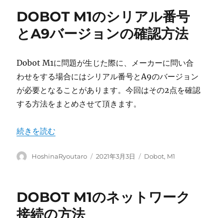
リ
DOBOT M1のシリアル番号
ー
とA9バージョンの確認方法
Dobot M1に問題が生じた際に、メーカーに問い合
わせをする場合にはシリアル番号とA9のバージョン
が必要となることがあります。今回はその2点を確認
する方法をまとめさせて頂きます。
“DOBOT M1のシリアル番号とA9バージョンの確認方法”
続きを読む
投
投
カ
HoshinaRyoutaro
2021年3月3日
Dobot
,
M1
稿
稿
テ
者
日:
ゴ
リ
DOBOT M1のネットワーク
ー
接続の方法