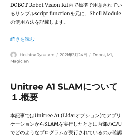
DOBOT Robot Vision Kit内で標準で用意されてい
るサンプルscript functionを元に、Shell Module
の使用方法を記載します。
“[DOBOT Robot Vision Kit]Shell Moduleの使用方法”
続きを読む
投
投
カ
HoshinaRyoutaro
2021年3月24日
Dobot
,
M1
,
稿
稿
テ
Magician
者
日:
ゴ
リ
ー
Unitree A1 SLAMについて
１.概要
本記事ではUnitree A1 (Lidarオプション)でアプリ
ケーションからSLAMを実行したときに内部のCPU
でどのようなプログラムが実行されているのか確認