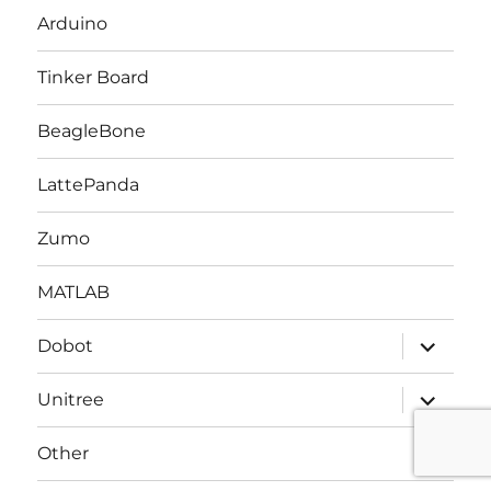
ニ
Arduino
ュ
ー
を
Tinker Board
展
開
BeagleBone
LattePanda
Zumo
MATLAB
サ
Dobot
ブ
メ
ニ
サ
Unitree
ュ
ブ
ー
メ
を
ニ
Other
展
ュ
開
ー