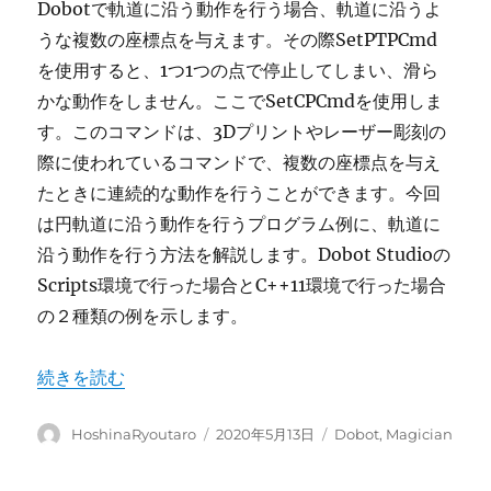
Dobotで軌道に沿う動作を行う場合、軌道に沿うよ
うな複数の座標点を与えます。その際SetPTPCmd
を使用すると、1つ1つの点で停止してしまい、滑ら
かな動作をしません。ここでSetCPCmdを使用しま
す。このコマンドは、3Dプリントやレーザー彫刻の
際に使われているコマンドで、複数の座標点を与え
たときに連続的な動作を行うことができます。今回
は円軌道に沿う動作を行うプログラム例に、軌道に
沿う動作を行う方法を解説します。Dobot Studioの
Scripts環境で行った場合とC++11環境で行った場合
の２種類の例を示します。
“DobotMagician プログラム内で滑らかに軌道に沿う動
続きを読む
投
投
カ
HoshinaRyoutaro
2020年5月13日
Dobot
,
Magician
稿
稿
テ
者
日:
ゴ