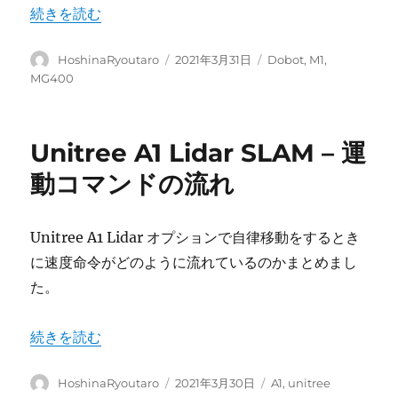
“Dobotstudio2020 のscriptを用いた操作” の
続きを読む
投
投
カ
HoshinaRyoutaro
2021年3月31日
Dobot
,
M1
,
稿
稿
テ
MG400
者
日:
ゴ
リ
ー
Unitree A1 Lidar SLAM – 運
動コマンドの流れ
Unitree A1 Lidar オプションで自律移動をするとき
に速度命令がどのように流れているのかまとめまし
た。
“Unitree A1 Lidar SLAM – 運動コマンドの流れ” の
続きを読む
投
投
カ
HoshinaRyoutaro
2021年3月30日
A1
,
unitree