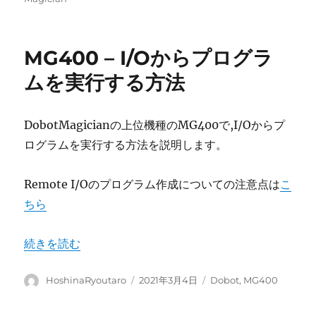
者
日:
ゴ
リ
ー
MG400 – I/Oからプログラ
ムを実行する方法
DobotMagicianの上位機種のMG400で,I/Oからプ
ログラムを実行する方法を説明します。
Remote I/Oのプログラム作成についての注意点は
こ
ちら
“MG400 – I/Oからプログラムを実行する方法” の
続きを読む
投
投
カ
HoshinaRyoutaro
2021年3月4日
Dobot
,
MG400
稿
稿
テ
者
日:
ゴ