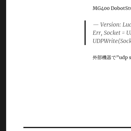
MG400 Dobot
— Version: Lua
Err, Socket = 
UDPWrite(Socke
外部機器で”udp 