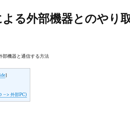
信による外部機器とのやり
で外部機器と通信する方法
ide
]
 –> 外部PC)