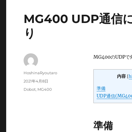
MG400 UDP通
り
MG400のUDP
投
HoshinaRyoutaro
内容
[
h
稿
投
2021年4月8日
者
稿
準備
カ
Dobot
,
MG400
日:
テ
UDP通信(MG400
ゴ
リ
ー
準備