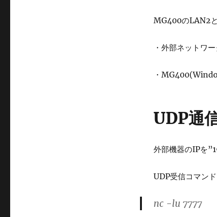
MG400のLAN
・外部ネットワーク機器
・MG400(Windo
UDP通信
外部機器のIPを”19
UDP受信コマン
nc -lu 7777