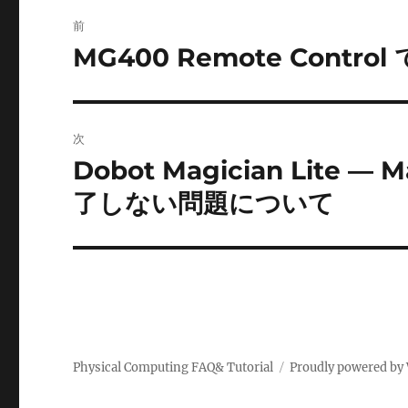
投
前
稿
MG400 Remote Cont
前
の
ナ
投
ビ
稿:
次
ゲ
Dobot Magician Lit
次
の
ー
了しない問題について
投
シ
稿:
ョ
ン
Physical Computing FAQ& Tutorial
Proudly powered by