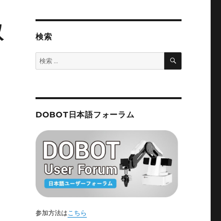
取
検索
検
検
索
索:
DOBOT日本語フォーラム
参加方法は
こちら