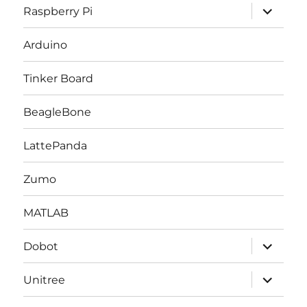
サ
Raspberry Pi
ブ
メ
ニ
Arduino
ュ
ー
を
Tinker Board
展
開
BeagleBone
LattePanda
Zumo
MATLAB
サ
Dobot
ブ
メ
ニ
サ
Unitree
ュ
ブ
ー
メ