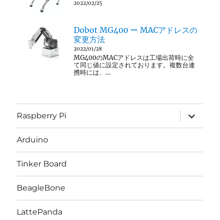
2022/02/25
Dobot MG400 ー MACアドレスの
変更方法
2022/01/28
MG400のMACアドレスは工場出荷時に全
て同じ値に設定されております。複数台連
携時には、…
サ
Raspberry Pi
ブ
メ
ニ
Arduino
ュ
ー
を
Tinker Board
展
開
BeagleBone
LattePanda