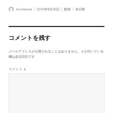
投
投
フ
カ
kurosawa
2016年8月25日
動画
未分類
稿
稿
ォ
テ
者
日:
ー
ゴ
マ
リ
ッ
ー
ト
コメントを残す
メールアドレスが公開されることはありません。
※
が付いている
欄は必須項目です
コメント
※