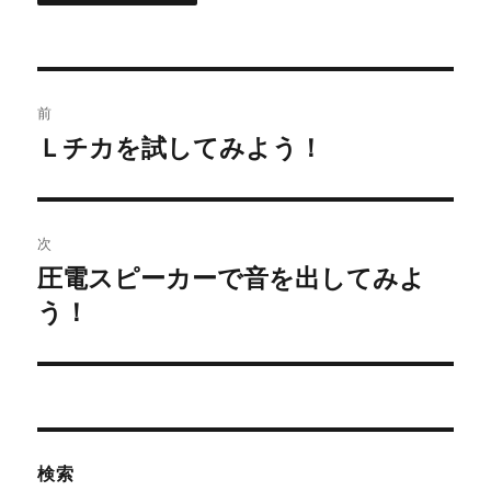
投
前
稿
Ｌチカを試してみよう！
前
の
ナ
投
ビ
稿:
次
ゲ
圧電スピーカーで音を出してみよ
次
の
う！
ー
投
シ
稿:
ョ
ン
検索