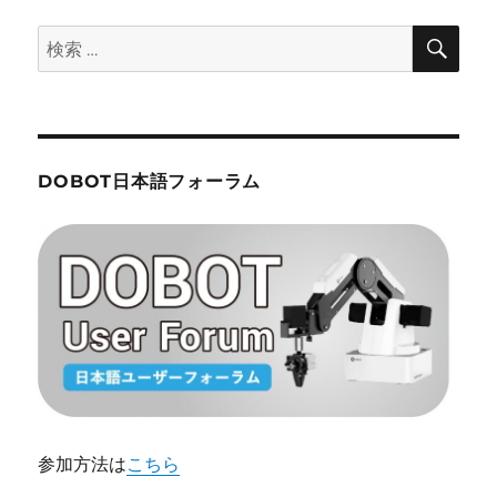
検
検
索
索:
DOBOT日本語フォーラム
参加方法は
こちら