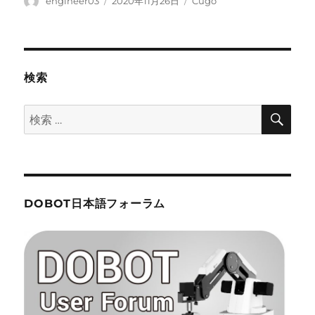
engineer03
2020年11月26日
Cugo
稿
稿
テ
者
日:
ゴ
リ
ー
検索
検
検
索
索:
DOBOT日本語フォーラム