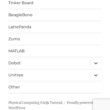
を
Tinker Board
展
開
BeagleBone
LattePanda
Zumo
MATLAB
サ
Dobot
ブ
メ
ニ
サ
Unitree
ュ
ブ
ー
メ
を
ニ
Other
展
ュ
開
ー
を
展
Physical Computing FAQ& Tutorial
Proudly powered by
開
WordPress