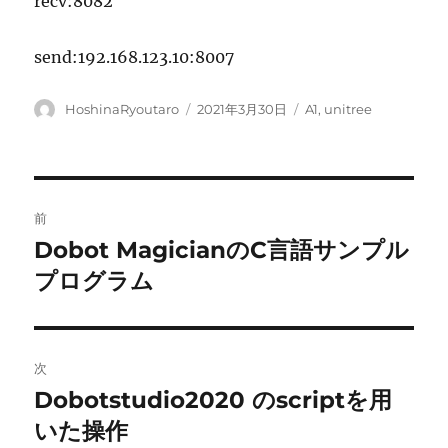
recv:8082
send:192.168.123.10:8007
投
投
カ
HoshinaRyoutaro
2021年3月30日
A1
,
unitree
稿
稿
テ
者
日:
ゴ
リ
ー
投
前
稿
Dobot MagicianのC言語サンプル
前
の
プログラム
ナ
投
ビ
稿:
ゲ
次
Dobotstudio2020 のscriptを用
次
ー
の
いた操作