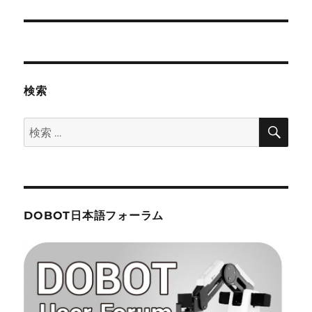
シ
投
稿:
ョ
ン
検索
検
検
索
索:
DOBOT日本語フォーラム