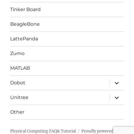
ー
を
Tinker Board
展
開
BeagleBone
LattePanda
Zumo
MATLAB
サ
Dobot
ブ
メ
ニ
サ
Unitree
ュ
ブ
ー
メ
を
ニ
Other
展
ュ
開
ー
を
展
Physical Computing FAQ& Tutorial
Proudly powered by