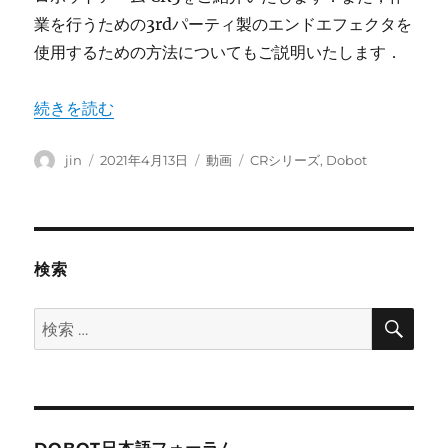
業を行うための3rdパーティ製のエンドエフェクタを
使用するための方法についてもご説明いたします．
“DOBOT CR5のご紹介（3rdパーティ製エンドエフェク
続きを読む
投
投
フ
カ
jin
2021年4月13日
動画
CRシリーズ
,
Dobot
稿
稿
ォ
テ
者
日:
ー
ゴ
マ
リ
ッ
ー
ト
検索
検
検
索
索: