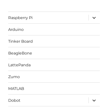
サ
Raspberry Pi
ブ
メ
ニ
Arduino
ュ
ー
を
Tinker Board
展
開
BeagleBone
LattePanda
Zumo
MATLAB
サ
Dobot
ブ
メ