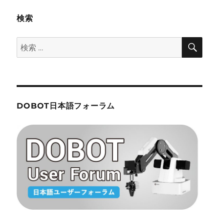
ョ
検索
ン
検
検
索
索:
DOBOT日本語フォーラム