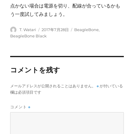
点かない場合は電源を切り、配線が合っているかも
う一度試してみましょう。
投
投
カ
T. Watari
2017年7月28日
BeagleBone
,
稿
稿
テ
BeagleBone Black
者
日:
ゴ
リ
ー
コメントを残す
メールアドレスが公開されることはありません。
※
が付いている
欄は必須項目です
コメント
※