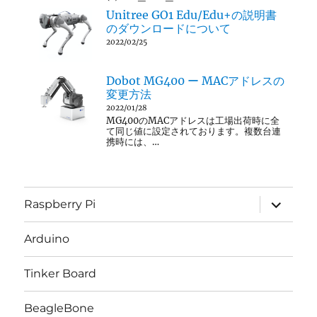
Unitree GO1 Edu/Edu+の説明書
のダウンロードについて
2022/02/25
Dobot MG400 ー MACアドレスの
変更方法
2022/01/28
MG400のMACアドレスは工場出荷時に全
て同じ値に設定されております。複数台連
携時には、…
サ
Raspberry Pi
ブ
メ
ニ
Arduino
ュ
ー
を
Tinker Board
展
開
BeagleBone