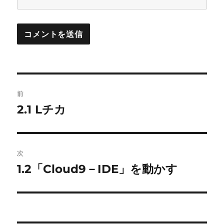
投
前
稿
2.1 Lチカ
前
の
ナ
投
ビ
稿:
次
ゲ
1.2「Cloud9－IDE」を動かす
次
の
ー
投
シ
稿: