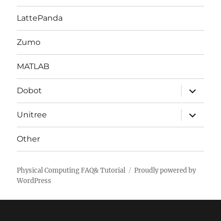
LattePanda
Zumo
MATLAB
サ
Dobot
ブ
メ
ニ
サ
Unitree
ュ
ブ
ー
メ
を
ニ
Other
展
ュ
開
ー
を
展
Physical Computing FAQ& Tutorial
Proudly powered by
開
WordPress