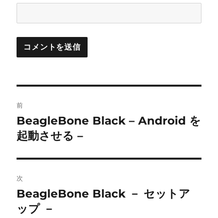
投
前
稿
BeagleBone Black – Android を
前
の
起動させる –
ナ
投
ビ
稿:
ゲ
次
BeagleBone Black － セットア
次
ー
の
ップ －