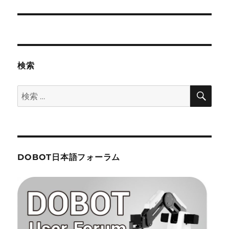
シ
投
稿:
ョ
ン
検索
検
検
索
索:
DOBOT日本語フォーラム