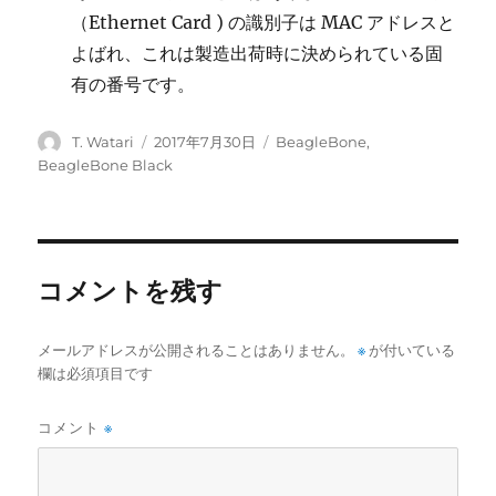
（Ethernet Card ) の識別子は MAC アドレスと
よばれ、これは製造出荷時に決められている固
有の番号です。
投
投
カ
T. Watari
2017年7月30日
BeagleBone
,
稿
稿
テ
BeagleBone Black
者
日:
ゴ
リ
ー
コメントを残す
メールアドレスが公開されることはありません。
※
が付いている
欄は必須項目です
コメント
※