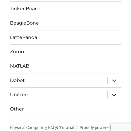
ー
を
Tinker Board
展
開
BeagleBone
LattePanda
Zumo
MATLAB
サ
Dobot
ブ
メ
ニ
サ
Unitree
ュ
ブ
ー
メ
を
ニ
Other
展
ュ
開
ー
を
展
Physical Computing FAQ& Tutorial
Proudly powered by
開