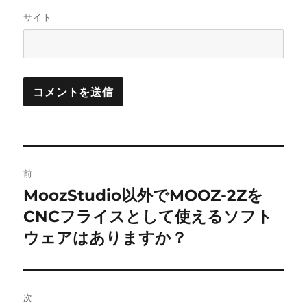
サイト
投
前
稿
MoozStudio以外でMOOZ-2Zを
前
の
CNCフライスとして使えるソフト
ナ
投
ウェアはありますか？
ビ
稿:
ゲ
次
ー