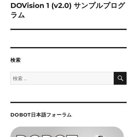
DOVision 1 (v2.0) サンプルプログ
次
シ
の
ラム
投
ョ
稿:
ン
検索
検
検
索
索:
DOBOT日本語フォーラム