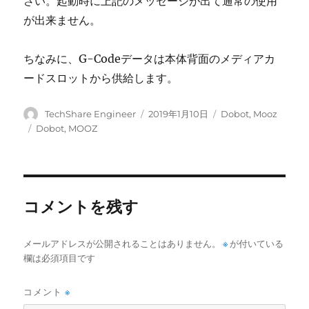
さい。起動時に上記のメッセージが出て通常の使用
が出来ません。
ちなみに、G-Codeデータは本体背面のメディアカ
ードスロットから供給します。
投
投
カ
TechShare Engineer
2019年1月10日
Dobot
,
Mooz
稿
稿
テ
タ
Dobot
,
MOOZ
者
日:
ゴ
グ
リ
ー
コメントを残す
メールアドレスが公開されることはありません。
※
が付いている
欄は必須項目です
コメント
※