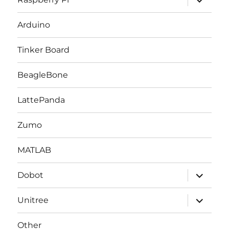
ブ
メ
ニ
Arduino
ュ
ー
を
Tinker Board
展
開
BeagleBone
LattePanda
Zumo
MATLAB
サ
Dobot
ブ
メ
ニ
サ
Unitree
ュ
ブ
ー
メ
を
ニ
Other