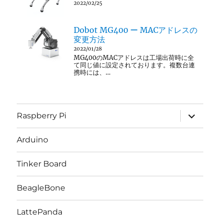
2022/02/25
Dobot MG400 ー MACアドレスの
変更方法
2022/01/28
MG400のMACアドレスは工場出荷時に全
て同じ値に設定されております。複数台連
携時には、…
サ
Raspberry Pi
ブ
メ
ニ
Arduino
ュ
ー
を
Tinker Board
展
開
BeagleBone
LattePanda