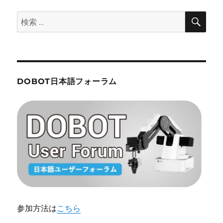
ー
ル
検
検
済
索
索:
み
SD
カ
ー
ド
DOBOT日本語フォーラム
に
つ
い
て
に
参加方法は
こちら