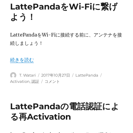
LattePandaをWi-Fiに繋げ
よう！
LattePandaをWi-Fiに接続する前に、アンテナを接
続しましょう！
“LattePandaをWi-Fiに繋げよう！” の
続きを読む
投
投
カ
タ
T. Watari
2017年10月27日
LattePanda
稿
稿
テ
グ
LattePanda
Activation
,
認証
コメント
者
日:
ゴ
を
リ
Wi-
ー
Fi
LattePandaの電話認証によ
に
繋
る再Activation
げ
よ
う！