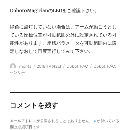
DobotoMagicianのLEDをご確認下さい。
緑色に点灯していない場合は、アームが動こうとし
ている座標位置が可動範囲の外に設定されている可
能性があります。座標パラメータを可動範囲内に設
定しなおして再度実行してみて下さい。
投
投
カ
タ
morita
2018年4月2日
Dobot
,
FAQ
Dobot
,
FAQ
,
稿
稿
テ
グ
センサー
者
日:
ゴ
リ
ー
コメントを残す
メールアドレスが公開されることはありません。
※
が付いている
欄は必須項目です