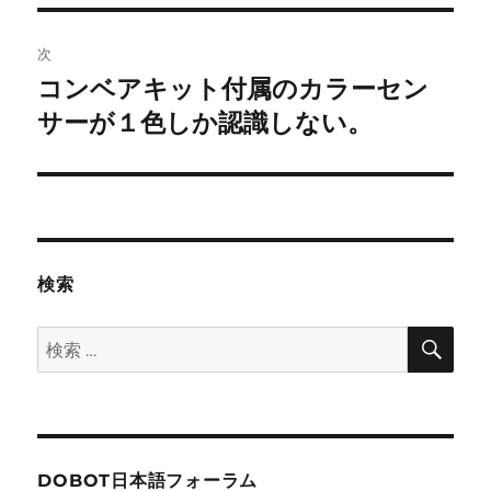
ゲ
次
ー
コンベアキット付属のカラーセン
次
シ
の
サーが１色しか認識しない。
投
ョ
稿:
ン
検索
検
検
索
索:
DOBOT日本語フォーラム