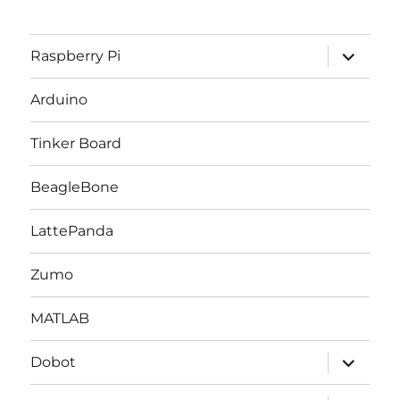
サ
Raspberry Pi
ブ
メ
ニ
Arduino
ュ
ー
を
Tinker Board
展
開
BeagleBone
LattePanda
Zumo
MATLAB
サ
Dobot
ブ
メ