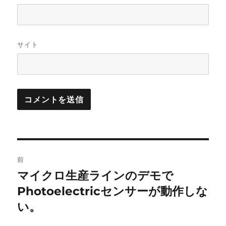
サイト
投
前
稿
マイクロ生産ラインのデモで
前
の
Photoelectricセンサーが動作しな
ナ
投
い。
ビ
稿: