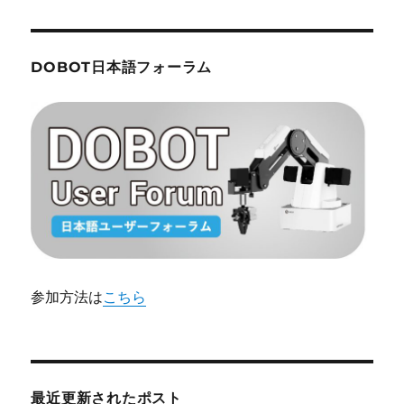
ー
で
き
ま
シ
す
DOBOT日本語フォーラム
か？
ョ
に
ン
参加方法は
こちら
最近更新されたポスト