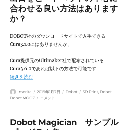
フ
合わせる良い方法はあります
ラ
イ
か？
ス
と
し
DOBOT
社のダウンロードサイトで入手できる
て
Cura3.1.0に
はありませんが、
使
え
る
Cura
提供元の
Ultimaker
社で配布されている
ソ
Cura3.6.0
であれば以下の方法で可能です
フ
ト
“Dobot MOOZ-2Zで、3Dプリンタ用ヘッドのノズ
続きを読む
ウ
ェ
投
投
カ
タ
morita
2019年1月7日
Dobot
3D Print
,
Dobot
,
ア
稿
稿
テ
グ
Dobot
Dobot MOOZ
コメント
は
者
日:
ゴ
MOOZ-
あ
リ
2Z
り
ー
で、
ま
Dobot Magician サンプル
3D
す
プ