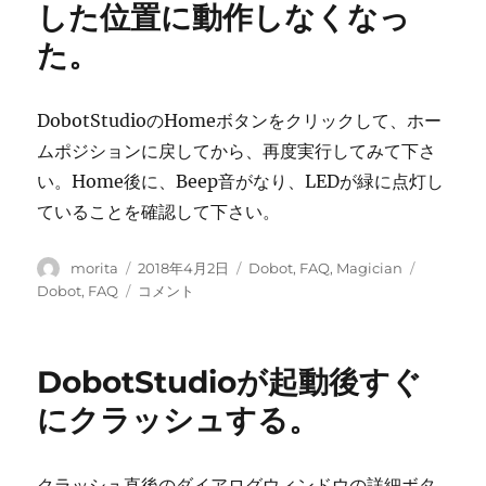
した位置に動作しなくなっ
イ
ン
ン
サ
た。
の
ー
デ
の
モ
位
DobotStudioのHomeボタンをクリックして、ホー
で
置
Photoelectric
ムポジションに戻してから、再度実行してみて下さ
か
セ
ら
い。Home後に、Beep音がなり、LEDが緑に点灯し
ン
動
ていることを確認して下さい。
サ
か
ー
な
が
い。
投
投
カ
タ
morita
2018年4月2日
Dobot
,
FAQ
,
Magician
動
に
稿
稿
テ
グ
DobotMagician
Dobot
,
FAQ
コメント
作
者
日:
ゴ
の
し
リ
ア
な
ー
ー
DobotStudioが起動後すぐ
い。
ム
に
が
にクラッシュする。
障
害
物
クラッシュ直後のダイアログウィンドウの詳細ボタ