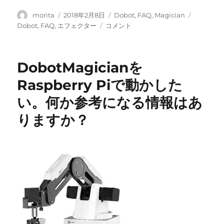
投
投
カ
タ
morita
2018年2月8日
Dobot
,
FAQ
,
Magician
稿
稿
テ
グ
自
Dobot
,
FAQ
,
エフェクター
コメント
者
日:
ゴ
作
リ
の
ー
エ
DobotMagicianを
フ
ェ
Raspberry Piで動かした
ク
い。何か参考になる情報はあ
タ
を
りますか？
作
成
し
た
い。
必
要
な
寸
法