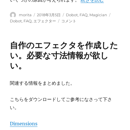
た。
ラ
に
ッ
投
シ
投
カ
タ
morita
2018年3月5日
Dobot
,
FAQ
,
Magician
稿
ュ
稿
テ
グ
DobotMagician
Dobot
,
FAQ
,
エフェクター
コメント
者
す
日:
ゴ
の
る。
リ
R（J4）
に
ー
が
自作のエフェクタを作成した
回
転
い。必要な寸法情報が欲し
し
い。
な
い。
に
関連する情報をまとめました。
こちらをダウンロードしてご参考になさって下さ
い。
Dimensions