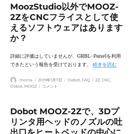
MoozStudio以外でMOOZ-
2ZをCNCフライスとして使
えるソフトウェアはあります
か？
詳細に評価はしていませんが、
GRBL-Panel
を利用
“MoozStudi
できたという報告を受けております。
続きを読む
投
投
カ
タ
morita
2019年1月7日
Dobot
,
FAQ
2Z
,
CNC
,
稿
稿
テ
グ
MoozStudio
Dobot
,
MOOZ
コメント
者
日:
ゴ
以
リ
外
ー
で
Dobot MOOZ-2Zで、3Dプ
MOOZ-
2Z
リンタ用ヘッドのノズルの吐
を
出口をヒートベッドの中心に
CNC