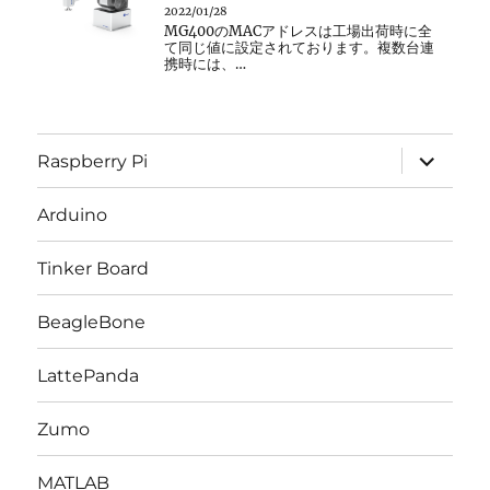
2022/01/28
MG400のMACアドレスは工場出荷時に全
て同じ値に設定されております。複数台連
携時には、…
サ
Raspberry Pi
ブ
メ
ニ
Arduino
ュ
ー
を
Tinker Board
展
開
BeagleBone
LattePanda
Zumo
MATLAB