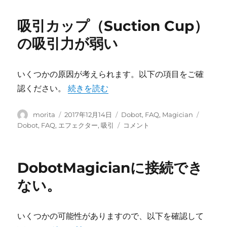
リ
リ
は
ー
ン
あ
吸引カップ（Suction Cup）
テ
り
ィ
の吸引力が弱い
ま
ン
す
グ
か？
の
に
いくつかの原因が考えられます。以下の項目をご確
推
“吸引カップ（Suction Cup）の吸引力が弱
認ください。
続きを読む
奨
設
定
投
投
カ
タ
morita
2017年12月14日
Dobot
,
FAQ
,
Magician
フ
稿
稿
テ
グ
吸
Dobot
,
FAQ
,
エフェクター
,
吸引
コメント
ァ
者
日:
ゴ
引
イ
リ
カ
ル
ー
ッ
DobotMagicianに接続でき
（Dobot
プ
2.0.ini
（Suction
ない。
、
Cup）
dobot
の
vase
吸
いくつかの可能性がありますので、以下を確認して
2.0.ini）
引