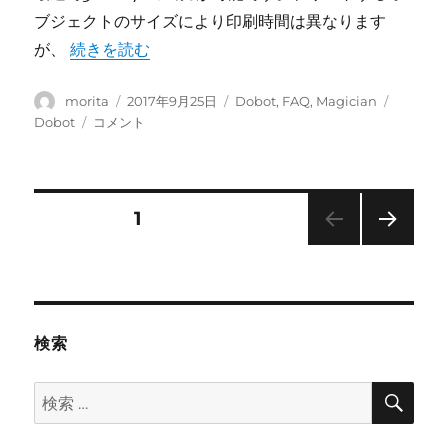
を
ブジェクトのサイズにより印刷時間は異なります
描
“3Dプリントの速度は？” の
が、
続きを読む
く
こ
投
と
投
カ
タ
morita
2017年9月25日
Dobot
,
FAQ
,
Magician
稿
は
稿
テ
グ
3D
Dobot
コメント
者
で
日:
ゴ
プ
き
リ
リ
ま
ー
ン
す
ト
投
固定ページ
1
か？
の
文
速
次の
稿
字
度
ペー
の
は？
ジ
ナ
フ
に
ォ
検索
ン
ビ
ト
検
検
を
ゲ
索
変
索:
更