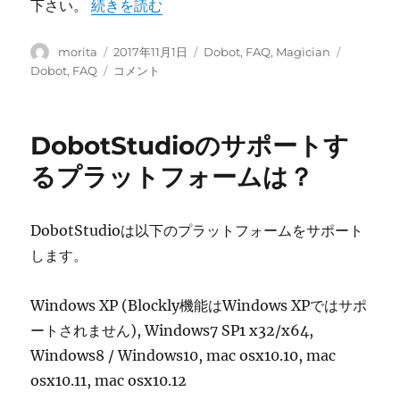
が
“DobotMagicianに接続できない。” の
下さい。
続きを読む
力
見
が
つ
弱
投
投
カ
タ
morita
2017年11月1日
Dobot
,
FAQ
,
Magician
か
い
稿
稿
テ
グ
DobotMagician
Dobot
,
FAQ
コメント
り
に
者
日:
ゴ
に
ま
リ
接
せ
ー
続
ん。
DobotStudioのサポートす
で
に
き
るプラットフォームは？
な
い。
に
DobotStudioは以下のプラットフォームをサポート
します。
Windows XP (Blockly機能はWindows XPではサポ
ートされません), Windows7 SP1 x32/x64,
Windows8 / Windows10, mac osx10.10, mac
osx10.11, mac osx10.12