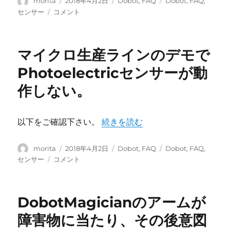
投
投
カ
タ
morita
2018年4月2日
Dobot
,
FAQ
Dobot
,
FAQ
,
し
稿
稿
テ
グ
マ
センサー
コメント
か
者
日:
ゴ
イ
認
リ
ク
識
ー
ロ
マイクロ生産ラインのデモで
し
生
な
産
Photoelectricセンサーが動
い。
ラ
に
作しない。
イ
ン
の
デ
“マイクロ生産ラインのデモでPhoto
以下をご確認下さい。
続きを読む
モ
で、
投
投
カ
タ
morita
2018年4月2日
Dobot
,
FAQ
Dobot
,
FAQ
,
ア
稿
稿
テ
グ
マ
センサー
コメント
ー
者
日:
ゴ
イ
ム
リ
ク
が
ー
ロ
カ
DobotMagicianのアームが
生
ラ
産
障害物に当たり、その後意図
ー
ラ
セ