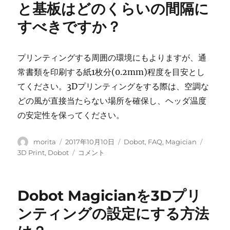
メ
ト
と基板はどのくらいの間隔に
ン
が
すべきですか？
ト
3D
が
プ
基
リ
板
ン
プリンティングする周囲の環境にもよりますが、通
に
テ
常書類を印刷する紙1枚分(0.2mm)程度を目安とし
定
ィ
てください。3Dプリンティングをする際は、空調な
着
ン
し
グ
どの風が直接当たらない場所を確保し、ヘッダ温度
な
の
の安定性を保ってください。
い。
ヘ
に
ッ
投
投
ダ
カ
タ
morita
2017年10月10日
Dobot
,
FAQ
,
Magician
稿
稿
か
テ
グ
3D
3D Print
,
Dobot
コメント
者
日:
ら
ゴ
プ
出
リ
リ
て
ー
ン
Dobot Magicianを3Dプリ
こ
テ
な
ィ
ンティングの設定にする方法
い。
ン
に
グ