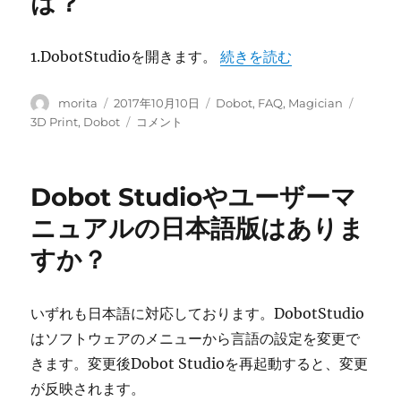
は？
の
ヘ
ッ
“Dobot Magicianを
1.DobotStudioを開きます。
続きを読む
ダ
と
投
投
カ
タ
morita
2017年10月10日
Dobot
,
FAQ
,
Magician
基
稿
稿
テ
グ
Dobot
3D Print
,
Dobot
コメント
板
者
日:
ゴ
Magician
は
リ
を
ど
ー
3D
の
Dobot Studioやユーザーマ
プ
く
リ
ニュアルの日本語版はありま
ら
ン
い
すか？
テ
の
ィ
間
ン
隔
グ
いずれも日本語に対応しております。DobotStudio
に
の
す
はソフトウェアのメニューから言語の設定を変更で
設
べ
きます。変更後Dobot Studioを再起動すると、変更
定
き
に
が反映されます。
で