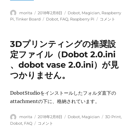
投
投
カ
morita
2018年2月8日
Dobot
,
Magician
,
Raspberry
稿
稿
テ
タ
DobotMagician
Pi
,
Tinker Board
Dobot
,
FAQ
,
Raspberry Pi
コメント
者
日:
ゴ
グ
を
リ
Raspberry
ー
Pi
3Dプリンティングの推奨設
で
動
定ファイル（Dobot 2.0.ini
か
、dobot vase 2.0.ini）が見
し
た
つかりません。
い。
何
か
DobotStudioをインストールしたフォルダ直下の
参
考
attachmentの下に、格納されています。
に
な
投
投
カ
タ
morita
2018年2月8日
Dobot
,
Magician
3D Print
,
る
稿
稿
テ
グ
3D
Dobot
,
FAQ
コメント
情
者
日:
ゴ
プ
報