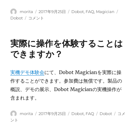
す
す
る
か？
投
投
カ
タ
morita
2017年9月25日
Dobot
,
FAQ
,
Magician
方
に
稿
稿
テ
グ
Dobot
Dobot
コメント
法
者
日:
ゴ
Studio
は？
リ
や
に
ー
ユ
実際に操作を体験することは
ー
ザ
できますか？
ー
マ
ニ
実機デモ体験会
にて、Dobot Magicianを実際に操
ュ
作することができます。参加費は無償です。製品の
ア
ル
概説、デモの展示、Dobot Magicianの実機操作が
の
含まれます。
日
本
投
語
投
カ
タ
実
morita
2017年9月25日
Dobot
,
FAQ
Dobot
コメ
稿
版
稿
テ
グ
際
ント
者
は
日:
ゴ
に
あ
リ
操