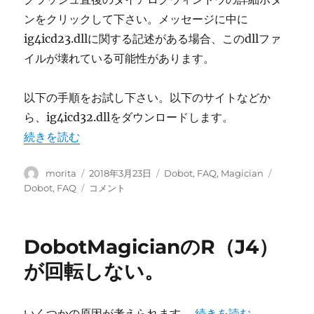
に
ンをクリックして下さい。メッセージに中に
当
た
ig4icd23.dllに関する記述がある場合、このdllファ
り、
イルが壊れている可能性があります。
そ
の
後
以下の手順をお試し下さい。以下のサイトなどか
意
ら、ig4icd32.dllをダウンロードします。
図
“DobotStudioが起動後すぐにクラッシュする。” の
続きを読む
し
た
位
投
投
カ
タ
morita
2018年3月23日
Dobot
,
FAQ
,
Magician
置
稿
稿
テ
グ
DobotStudio
Dobot
,
FAQ
コメント
に
者
日:
ゴ
が
動
リ
起
作
ー
動
DobotMagicianのR（J4）
し
後
な
す
が回転しない。
く
ぐ
な
に
っ
ク
“DobotMagician
いくつかの原因が考えられます。
続きを読む