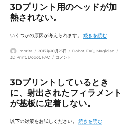
ー
DobotStudio
3Dプリント用のヘッドが加
の
入
熱されない。
手
方
法
“3Dプリント用のヘッ
いくつかの原因が考えられます。
続きを読む
は？
に
投
投
カ
タ
morita
2017年10月25日
Dobot
,
FAQ
,
Magician
稿
稿
テ
グ
3D
3D Print
,
Dobot
,
FAQ
コメント
者
日:
ゴ
プ
リ
リ
ー
ン
3Dプリントしているとき
ト
用
に、射出されたフィラメント
の
が基板に定着しない。
ヘ
ッ
ド
が
“3Dプリントしていると
以下の対策をお試しください。
続きを読む
加
熱