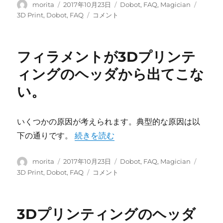
投
投
カ
タ
morita
2017年10月23日
Dobot
,
FAQ
,
Magician
さ
稿
稿
テ
グ
3D
3D Print
,
Dobot
,
FAQ
コメント
れ
者
日:
ゴ
プ
な
リ
リ
い。
ー
ン
に
フィラメントが3Dプリンテ
ト
し
ィングのヘッダから出てこな
て
い。
い
る
と
き
いくつかの原因が考えられます。典型的な原因は以
に、
“フィラメントが3Dプリンティングのヘッ
下の通りです。
続きを読む
射
出
投
投
さ
カ
タ
morita
2017年10月23日
Dobot
,
FAQ
,
Magician
稿
稿
れ
テ
グ
フ
3D Print
,
Dobot
,
FAQ
コメント
者
日:
た
ゴ
ィ
フ
リ
ラ
ィ
ー
メ
3Dプリンティングのヘッダ
ラ
ン