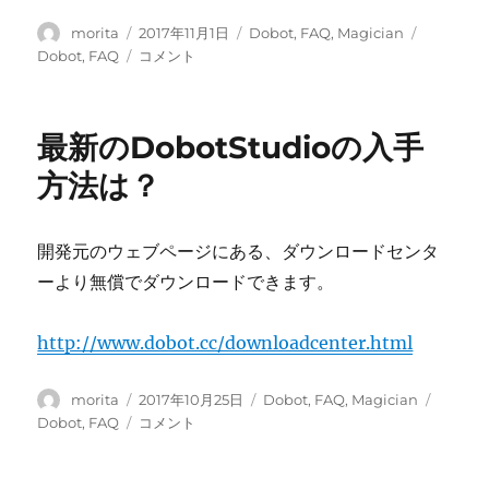
投
投
カ
タ
morita
2017年11月1日
Dobot
,
FAQ
,
Magician
稿
稿
テ
グ
DobotStudio
Dobot
,
FAQ
コメント
者
日:
ゴ
の
リ
サ
ー
ポ
最新のDobotStudioの入手
ー
ト
方法は？
す
る
プ
開発元のウェブページにある、ダウンロードセンタ
ラ
ーより無償でダウンロードできます。
ッ
ト
フ
http://www.dobot.cc/downloadcenter.html
ォ
ー
投
ム
投
カ
タ
morita
2017年10月25日
Dobot
,
FAQ
,
Magician
稿
は？
稿
テ
グ
最
Dobot
,
FAQ
コメント
者
に
日:
ゴ
新
リ
の