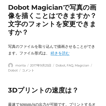
り
ー
作
Dobot Magicianで写真の画
ま
を
す
体
像を描くことはできますか？
か？
験
文字のフォントを変更できま
に
す
る
すか？
こ
と
は
写真のファイルを取り込んで描画させることができ
で
き
“Dobot Magicianで写
ます。ファイル形式は、
続きを読む
ま
す
投
投
カ
タ
morita
2017年9月25日
Dobot
,
FAQ
,
Magician
か？
稿
稿
テ
グ
Dobot
Dobot
コメント
に
者
日:
ゴ
Magician
リ
で
ー
写
3Dプリントの速度は？
真
の
画
最速で30mm/sの出力が可能です。プリントするオ
像