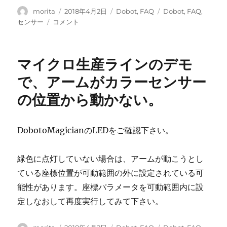
ド
に
投
投
カ
タ
morita
2018年4月2日
Dobot
,
FAQ
Dobot
,
FAQ
,
の
稿
稿
テ
グ
コ
センサー
コメント
中
者
日:
ゴ
ン
心
リ
ベ
に
ー
ア
合
マイクロ生産ラインのデモ
キ
わ
ッ
で、アームがカラーセンサー
せ
ト
る
の位置から動かない。
付
良
属
い
の
方
カ
DobotoMagicianのLEDをご確認下さい。
法
ラ
は
ー
あ
緑色に点灯していない場合は、アームが動こうとし
セ
り
ン
ている座標位置が可動範囲の外に設定されている可
ま
サ
す
能性があります。座標パラメータを可動範囲内に設
ー
か？
定しなおして再度実行してみて下さい。
が
に
１
色