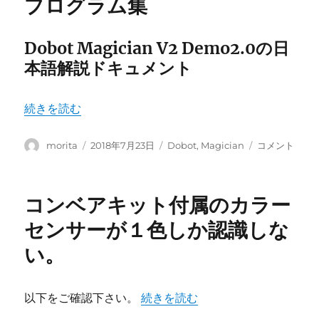
プログラム集
か？
リ
に
ン
タ
Dobot Magician V2 Demo2.0の日
用
本語解説ドキュメント
ヘ
ッ
ド
“Dobot Magician サンプルプログラム集” の
続きを読む
の
ノ
投
投
ズ
カ
Dobot
morita
2018年7月23日
Dobot
,
Magician
コメント
稿
稿
ル
テ
Magician
者
日:
の
ゴ
サ
吐
リ
ン
コンベアキット付属のカラー
出
ー
プ
口
ル
センサーが１色しか認識しな
を
プ
い。
ヒ
ロ
ー
グ
ト
ラ
ベ
ム
“コンベアキット付属のカラーセン
以下をご確認下さい。
続きを読む
ッ
集