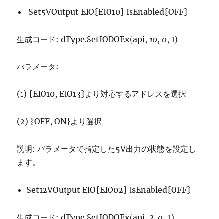
Set5VOutput EIO{EIO10} IsEnabled{OFF}
生成コード: dType.SetIODOEx(api,
10
,
0
, 1)
パラメータ:
(1) {EIO10, EIO13}より対応するアドレスを選択
(2) {OFF, ON}より選択
説明: パラメータで指定した5V出力の状態を設定し
ます。
Set12VOutput EIO{EIO02} IsEnabled{OFF}
生成コード: dType.SetIODOEx(api,
2
,
0
, 1)