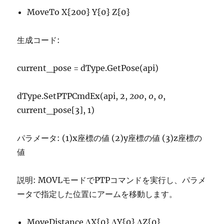
MoveTo X{200} Y{0} Z{0}
生成コード:
current_pose = dType.GetPose(api)
dType.SetPTPCmdEx(api, 2,
200
,
0
,
0
,
current_pose[3], 1)
パラメータ: (1)x座標の値 (2)y座標の値 (3)z座標の
値
説明: MOVLモードでPTPコマンドを実行し、パラメ
ータで指定した位置にアームを移動します。
MoveDistance ΔX{0} ΔY{0} ΔZ{0}