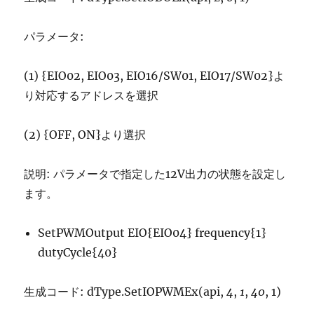
パラメータ:
(1) {EIO02, EIO03, EIO16/SW01, EIO17/SW02}よ
り対応するアドレスを選択
(2) {OFF, ON}より選択
説明: パラメータで指定した12V出力の状態を設定し
ます。
SetPWMOutput EIO{EIO04} frequency{1}
dutyCycle{40}
生成コード: dType.SetIOPWMEx(api,
4
,
1
,
40
, 1)