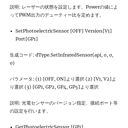
説明: レーザーの状態を設定します。Powerの値によ
ってPWM出力のデューティー比を定めます。
SetPhotoelectricSensor {OFF} Version{V1}
Port{GP1}
生成コード: dType.SetInfraredSensor(api,
0
,
0
,
0
)
パラメータ: (1) {OFF, ON}より選択 (2) {V1, V2}よ
り選択 (3) {GP1, GP2, GP4, GP5}より選択
説明: 光電センサーのバージョン指定、接続ポート等
の設定を行います。
GetPhotoelectricSensor {GP1}