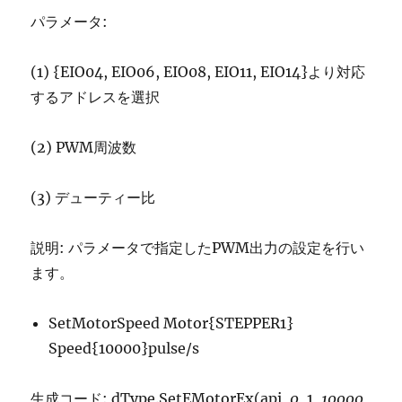
パラメータ:
(1) {EIO04, EIO06, EIO08, EIO11, EIO14}より対応
するアドレスを選択
(2) PWM周波数
(3) デューティー比
説明: パラメータで指定したPWM出力の設定を行い
ます。
SetMotorSpeed Motor{STEPPER1}
Speed{10000}pulse/s
生成コード: dType.SetEMotorEx(api,
0
, 1,
10000
,