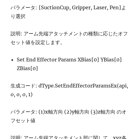
パラメータ: {SuctionCup, Gripper, Laser, Pen}よ
り選択
説明: アーム先端アタッチメントの種類に応じたオフ
セット値を設定します。
Set End Effector Params XBias{0} YBias{0}
ZBias{0}
生成コード: dType.SetEndEffectorParamsEx(api,
0
,
0
,
0
, 1)
パラメータ: (1)x軸方向 (2)y軸方向 (3)z軸方向 のオ
フセット値
説明: アーム先端アタッチメント部に関して、xyz各