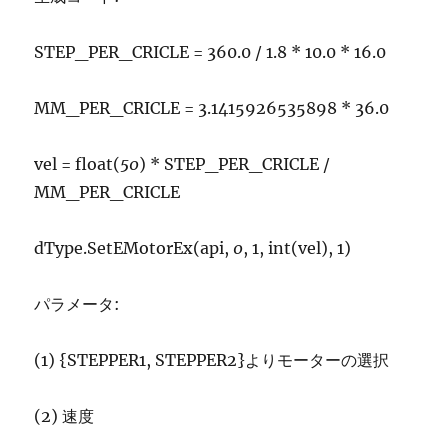
STEP_PER_CRICLE = 360.0 / 1.8 * 10.0 * 16.0
MM_PER_CRICLE = 3.1415926535898 * 36.0
vel = float(
50
) * STEP_PER_CRICLE /
MM_PER_CRICLE
dType.SetEMotorEx(api,
0
, 1, int(vel), 1)
パラメータ:
(1) {STEPPER1, STEPPER2}よりモーターの選択
(2) 速度