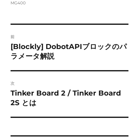
稿
稿
テ
MG400
者
日:
ゴ
リ
ー
投
前
稿
[Blockly] DobotAPIブロックのパ
前
の
ラメータ解説
ナ
投
ビ
稿:
ゲ
次
Tinker Board 2 / Tinker Board
次
ー
の
2S とは
シ
投
稿:
ョ
ン