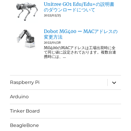
Unitree GO1 Edu/Edu+の説明書
のダウンロードについて
2022/02/25
Dobot MG400 ー MACアドレスの
変更方法
2022/01/28
MG400のMACアドレスは工場出荷時に全
て同じ値に設定されております。複数台連
携時には、…
サ
Raspberry Pi
ブ
メ
ニ
Arduino
ュ
ー
を
Tinker Board
展
開
BeagleBone