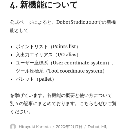
4. 新機能について
公式ページによると、DobotStudio2020での新機
能として
ポイントリスト（Points list）
入出力エイリアス（I/O alias）
ユーザー座標系（User coordinate system）、
ツール座標系（Tool coordinate system）
パレット（pallet）
を挙げています。各機能の概要と使い方について
別々の記事にまとめております。こちらもぜひご覧
ください。
投
投
カ
Hiroyuki Kaneda
2020年12月7日
Dobot
,
M1
,