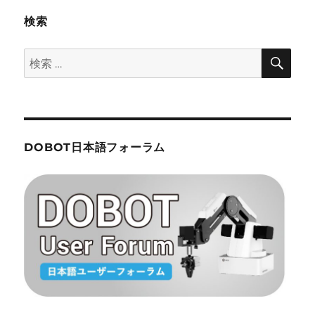
検索
検
検
索
索:
DOBOT日本語フォーラム