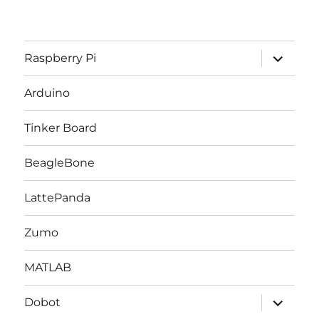
サ
Raspberry Pi
ブ
メ
ニ
Arduino
ュ
ー
を
Tinker Board
展
開
BeagleBone
LattePanda
Zumo
MATLAB
サ
Dobot
ブ