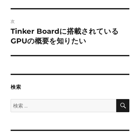
投
ビ
稿:
ゲ
次
Tinker Boardに搭載されている
次
ー
の
GPUの概要を知りたい
シ
投
稿:
ョ
ン
検索
検
検
索
索: