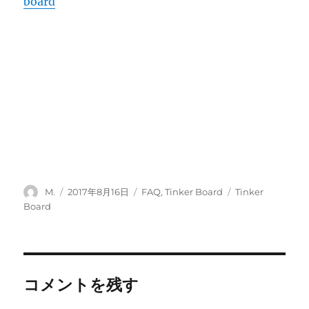
board
投
投
カ
タ
M.
2017年8月16日
FAQ
,
Tinker Board
Tinker
稿
稿
テ
グ
Board
者
日:
ゴ
リ
ー
コメントを残す