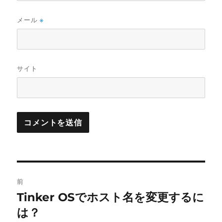
メール
※
サイト
投
前
稿
Tinker OSでホスト名を変更するに
前
の
は？
ナ