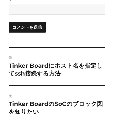
投
前
稿
Tinker Boardにホスト名を指定し
前
の
てssh接続する方法
ナ
投
ビ
稿:
ゲ
次
Tinker BoardのSoCのブロック図
次
ー
の
を知りたい