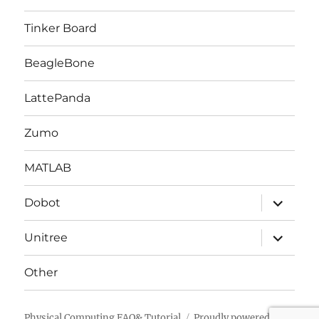
ュ
ー
を
Tinker Board
展
開
BeagleBone
LattePanda
Zumo
MATLAB
サ
Dobot
ブ
メ
ニ
サ
Unitree
ュ
ブ
ー
メ
を
ニ
Other
展
ュ
開
ー
を
展
Physical Computing FAQ& Tutorial
Proudly powered by