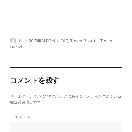
投
投
カ
タ
M.
2017年8月16日
FAQ
,
Tinker Board
Tinker
稿
稿
テ
グ
Board
者
日:
ゴ
リ
ー
コメントを残す
メールアドレスが公開されることはありません。
※
が付いている
欄は必須項目です
コメント
※