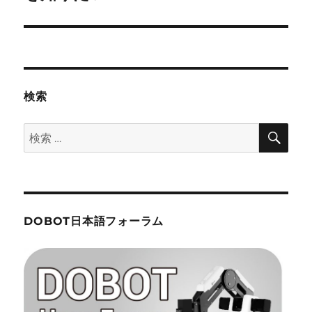
シ
投
稿:
ョ
ン
検索
検
検
索
索:
DOBOT日本語フォーラム