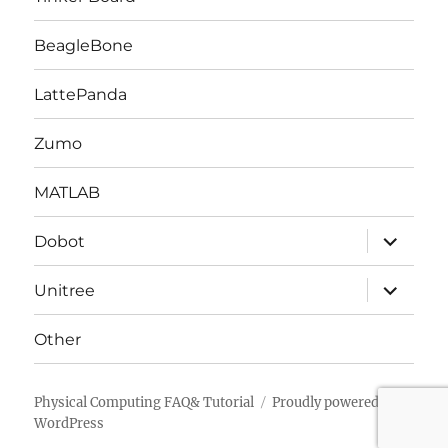
展
開
BeagleBone
LattePanda
Zumo
MATLAB
サ
Dobot
ブ
メ
ニ
サ
Unitree
ュ
ブ
ー
メ
を
ニ
Other
展
ュ
開
ー
を
展
Physical Computing FAQ& Tutorial
Proudly powered by
開
WordPress