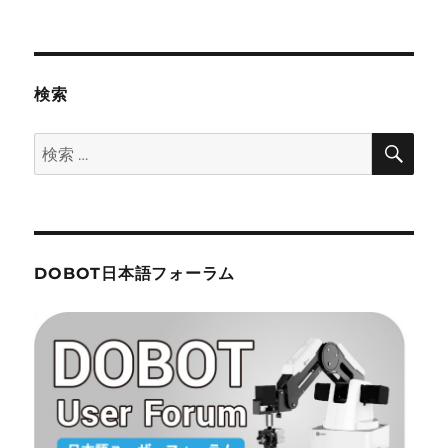
者
日:
ゴ
リ
ー
検索
検
検
索
索:
DOBOT日本語フォーラム