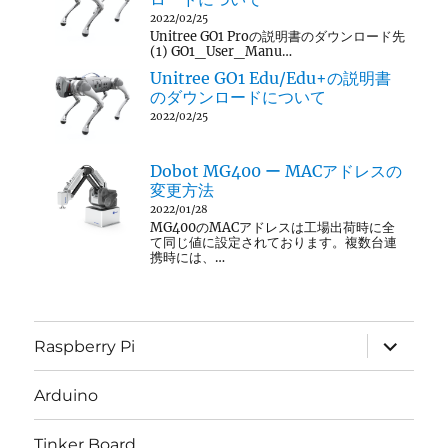
2022/02/25
Unitree GO1 Proの説明書のダウンロード先
(1) GO1_User_Manu…
Unitree GO1 Edu/Edu+の説明書
のダウンロードについて
2022/02/25
Dobot MG400 ー MACアドレスの
変更方法
2022/01/28
MG400のMACアドレスは工場出荷時に全
て同じ値に設定されております。複数台連
携時には、…
サ
Raspberry Pi
ブ
メ
ニ
Arduino
ュ
ー
を
Tinker Board