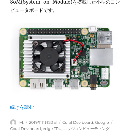
SoM(System-on-Module)を搭載した小型のコン
ピュータボードです。
“Google Coral Dev board とは” の
続きを読む
投
投
カ
タ
M.
2019年11月20日
Coral Dev board
,
Google
稿
稿
テ
グ
Coral Dev board
,
edge TPU
,
エッジコンピューティング