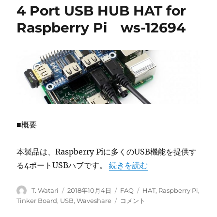
4 Port USB HUB HAT for
Raspberry Pi ws-12694
■概要
本製品は、Raspberry Piに多くのUSB機能を提供す
“4 Port USB HUB HAT for 
る4ポートUSBハブです。
続きを読む
投
投
カ
タ
T. Watari
2018年10月4日
FAQ
HAT
,
Raspberry Pi
,
稿
稿
テ
グ
4
Tinker Board
,
USB
,
Waveshare
コメント
者
日:
ゴ
Port