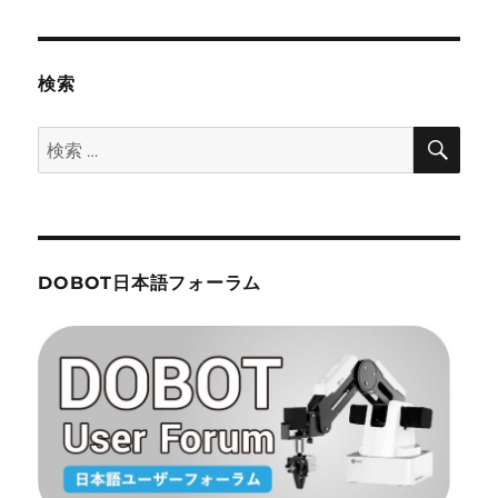
リ
USB
ー
HUB
HAT
for
検索
Raspberry
Pi
検
検
ws-
索
索:
12694
に
DOBOT日本語フォーラム