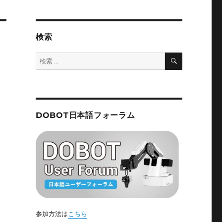
検索
検
検
索
索:
DOBOT日本語フォーラム
参加方法は
こちら