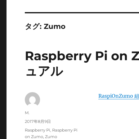
タグ:
Zumo
Raspberry Pi 
ュアル
RaspiOnZum
投
M.
稿
投
2017年8月9日
者
稿
カ
Raspberry Pi
,
Raspberry Pi
日:
テ
on Zumo
,
Zumo