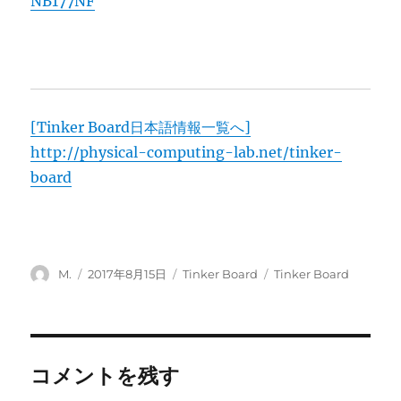
NB177NF
[Tinker Board日本語情報一覧へ]
http://physical-computing-lab.net/tinker-
board
投
投
カ
タ
M.
2017年8月15日
Tinker Board
Tinker Board
稿
稿
テ
グ
者
日:
ゴ
リ
ー
コメントを残す