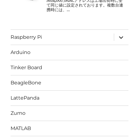
MG400のMACアドレスは工場出荷時に全
て同じ値に設定されております。複数台連
携時には、…
サ
Raspberry Pi
ブ
メ
ニ
Arduino
ュ
ー
を
Tinker Board
展
開
BeagleBone
LattePanda
Zumo
MATLAB