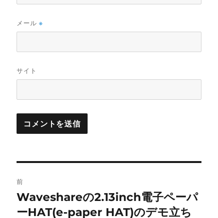
メール
※
サイト
投
前
稿
Waveshareの2.13inch電子ペーパ
前
の
ーHAT(e-paper HAT)のデモ立ち
ナ