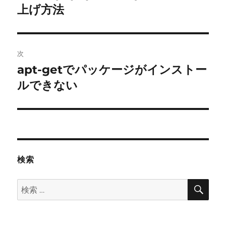
投
上げ方法
ビ
稿:
ゲ
次
ー
apt-getでパッケージがインストー
次
シ
の
ルできない
投
ョ
稿:
ン
検索
検
検
索
索: