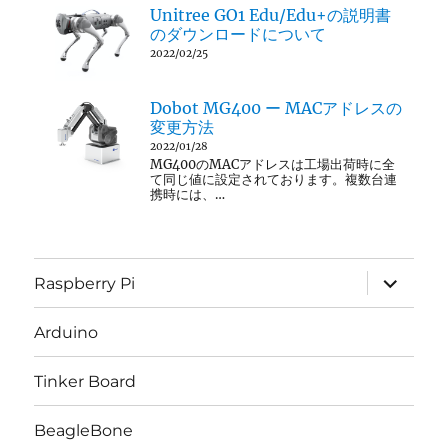
Unitree GO1 Edu/Edu+の説明書
のダウンロードについて
2022/02/25
Dobot MG400 ー MACアドレスの
変更方法
2022/01/28
MG400のMACアドレスは工場出荷時に全
て同じ値に設定されております。複数台連
携時には、…
サ
Raspberry Pi
ブ
メ
ニ
Arduino
ュ
ー
を
Tinker Board
展
開
BeagleBone