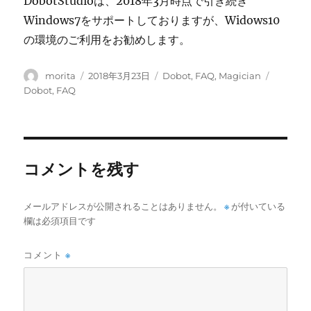
DobotStudioは、2018年3月時点で引き続き
Windows7をサポートしておりますが、Widows10
の環境のご利用をお勧めします。
投
投
カ
タ
morita
2018年3月23日
Dobot
,
FAQ
,
Magician
稿
稿
テ
グ
Dobot
,
FAQ
者
日:
ゴ
リ
ー
コメントを残す
メールアドレスが公開されることはありません。
※
が付いている
欄は必須項目です
コメント
※