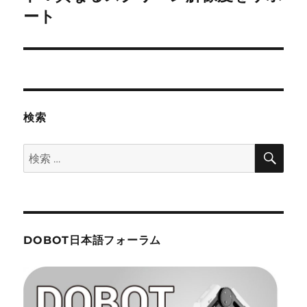
投
ョ
ート
稿:
ン
検索
検
検
索
索:
DOBOT日本語フォーラム