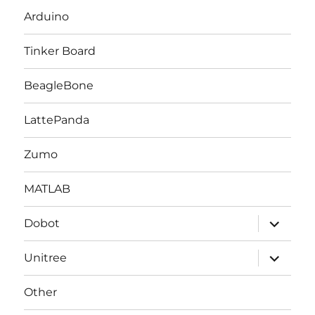
メ
ニ
Arduino
ュ
ー
を
Tinker Board
展
開
BeagleBone
LattePanda
Zumo
MATLAB
サ
Dobot
ブ
メ
ニ
サ
Unitree
ュ
ブ
ー
メ
を
ニ
Other
展
ュ
開
ー