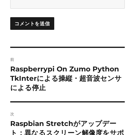
投
前
稿
Raspberrypi On Zumo Python
前
の
TkInterによる操縦・超音波センサ
ナ
投
による停止
ビ
稿:
ゲ
次
ー
Raspbian Stretchがアップデー
次
シ
の
ト：異なるスクリーン解像度をサポ