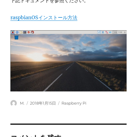
下記ドキュメントを参照ください。
raspbianOSインストール方法
投
投
カ
M.
2018年1月15日
Raspberry Pi
稿
稿
テ
者
日:
ゴ
リ
ー