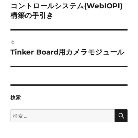
の
コントロールシステム(WebIOPI)
ナ
投
構築の手引き
ビ
稿:
ゲ
次
ー
Tinker Board用カメラモジュール
次
シ
の
投
ョ
稿:
ン
検索
検
検
索
索: