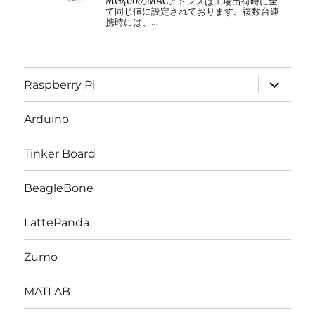
MG400のMACアドレスは工場出荷時に全
て同じ値に設定されております。複数台連
携時には、…
サ
Raspberry Pi
ブ
メ
ニ
Arduino
ュ
ー
を
Tinker Board
展
開
BeagleBone
LattePanda
Zumo
MATLAB