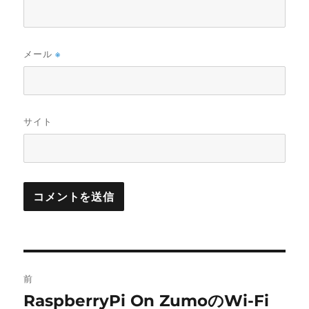
メール
※
サイト
投
前
稿
RaspberryPi On ZumoのWi-Fi
前