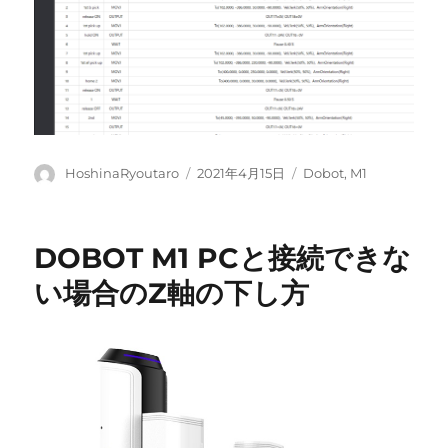
投
投
カ
HoshinaRyoutaro
2021年4月15日
Dobot
,
M1
稿
稿
テ
者
日:
ゴ
リ
DOBOT M1 PCと接続できな
ー
い場合のZ軸の下し方