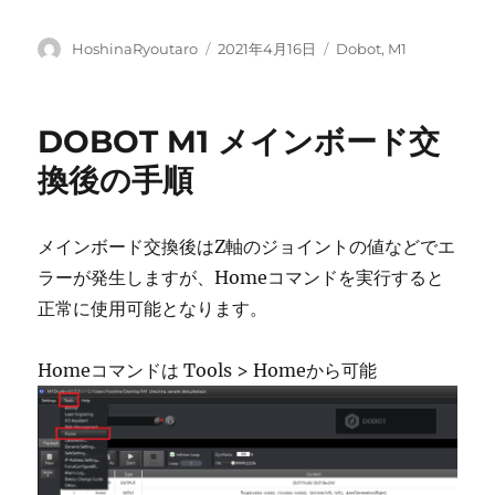
投
投
カ
HoshinaRyoutaro
2021年4月16日
Dobot
,
M1
稿
稿
テ
者
日:
ゴ
リ
DOBOT M1 メインボード交
ー
換後の手順
メインボード交換後はZ軸のジョイントの値などでエ
ラーが発生しますが、Homeコマンドを実行すると
正常に使用可能となります。
Homeコマンドは Tools > Homeから可能