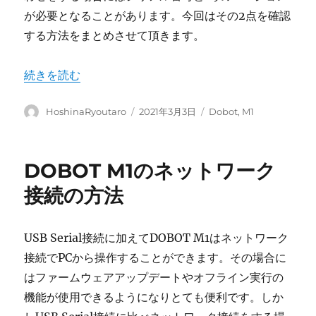
が必要となることがあります。今回はその2点を確認
する方法をまとめさせて頂きます。
“DOBOT M1のシリアル番号とA9バージョンの確認方法”
続きを読む
投
投
カ
HoshinaRyoutaro
2021年3月3日
Dobot
,
M1
稿
稿
テ
者
日:
ゴ
リ
DOBOT M1のネットワーク
ー
接続の方法
USB Serial接続に加えてDOBOT M1はネットワーク
接続でPCから操作することができます。その場合に
はファームウェアアップデートやオフライン実行の
機能が使用できるようになりとても便利です。しか