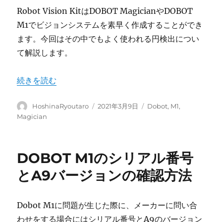
Robot Vision KitはDOBOT MagicianやDOBOT
M1でビジョンシステムを素早く作成することができ
ます。今回はその中でもよく使われる円検出につい
て解説します。
“[DOBOT Robot Vision Kit] 円の検出” の
続きを読む
投
投
カ
HoshinaRyoutaro
2021年3月9日
Dobot
,
M1
,
稿
稿
テ
Magician
者
日:
ゴ
リ
ー
DOBOT M1のシリアル番号
とA9バージョンの確認方法
Dobot M1に問題が生じた際に、メーカーに問い合
わせをする場合にはシリアル番号とA9のバージョン