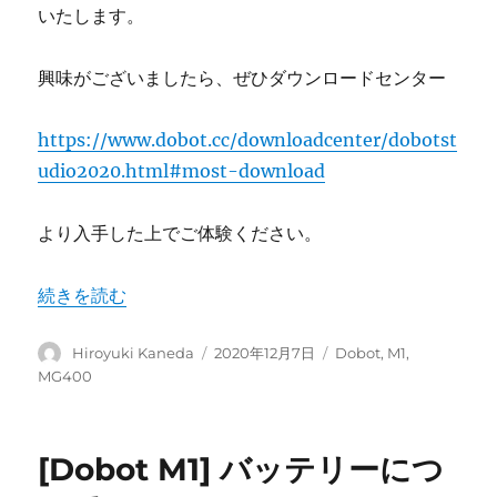
いたします。
興味がございましたら、ぜひダウンロードセンター
https://www.dobot.cc/downloadcenter/dobotst
udio2020.html#most-download
より入手した上でご体験ください。
“DobotStudio2020のご紹介(導入編)” の
続きを読む
投
投
カ
Hiroyuki Kaneda
2020年12月7日
Dobot
,
M1
,
稿
稿
テ
MG400
者
日:
ゴ
リ
ー
[Dobot M1] バッテリーにつ