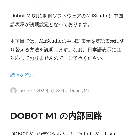
Dobot M1対応制御ソフトウェアのM1Studioは中国
語表示が初期設定となっております。
本項目では、M1Studioの中国語表示を英語表示に切
り替える方法を説明します。なお、日本語表示には
対応しておりませんので、ご了承ください。
“Dobot M1 ― M1Studioの言語設定変更方法” の
続きを読む
投
投
カ
oshiro
2021年4月22日
Dobot
,
M1
稿
稿
テ
者
日:
ゴ
リ
DOBOT M1 の内部回路
ー
DOBOT M1 のデジタル入力は,Dobot-M1-User-