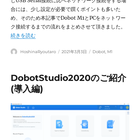
しUSB Serial接続に比べネットワーク接続をする場
合には、少し設定が必要で躓くポイントも多いた
め、そのため本記事でDobot M1とPCをネットワー
ク接続するまでの流れをまとめさせて頂きました。
“DOBOT M1のネットワーク接続の方法” の
続きを読む
投
投
カ
HoshinaRyoutaro
2021年3月3日
Dobot
,
M1
稿
稿
テ
者
日:
ゴ
リ
DobotStudio2020のご紹介
ー
(導入編)