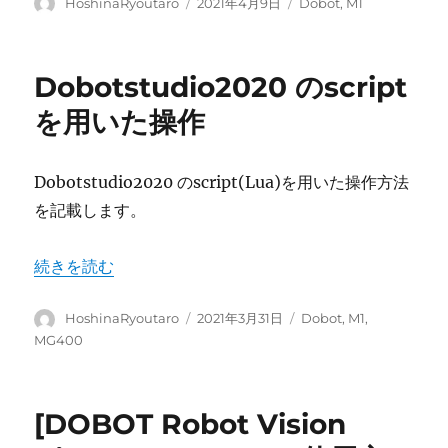
投
投
カ
HoshinaRyoutaro
2021年4月9日
Dobot
,
M1
稿
稿
テ
者
日:
ゴ
リ
Dobotstudio2020 のscript
ー
を用いた操作
Dobotstudio2020 のscript(Lua)を用いた操作方法
を記載します。
“Dobotstudio2020 のscriptを用いた操作” の
続きを読む
投
投
カ
HoshinaRyoutaro
2021年3月31日
Dobot
,
M1
,
稿
稿
テ
MG400
者
日:
ゴ
リ
ー
[DOBOT Robot Vision