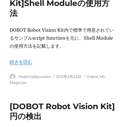
Kit]Shell Moduleの使用方
法
DOBOT Robot Vision Kit内で標準で用意されてい
るサンプルscript functionを元に、Shell Module
の使用方法を記載します。
“[DOBOT Robot Vision Kit]Shell Moduleの使用方法”
続きを読む
投
投
カ
HoshinaRyoutaro
2021年3月24日
Dobot
,
M1
,
稿
稿
テ
Magician
者
日:
ゴ
リ
ー
[DOBOT Robot Vision Kit]
円の検出