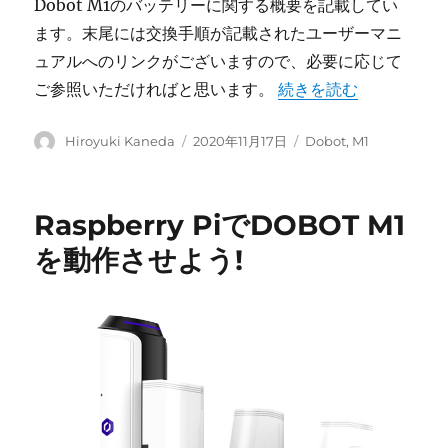
Dobot M1のバッテリーに関する概要を記載してい
ます。末尾には交換手順が記載されたユーザーマニ
ュアルへのリンクがございますので、必要に応じて
“[Dobot M1] バッ
ご参照いただければと思います。
続きを読む
投
投
カ
Hiroyuki Kaneda
2020年11月17日
Dobot
,
M1
稿
稿
テ
者
日:
ゴ
リ
Raspberry PiでDOBOT M1
ー
を動作させよう!