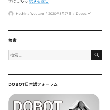
“Raspberry PiでDOBOT M1を動作させよう!
子はこちら
続きを読む
投
投
カ
HoshinaRyoutaro
2020年8月27日
Dobot
,
M1
稿
稿
テ
者
日:
ゴ
リ
ー
検索
検
検
索
索:
DOBOT日本語フォーラム