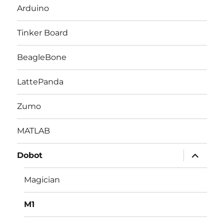
ニ
Arduino
ュ
ー
を
Tinker Board
展
開
BeagleBone
LattePanda
Zumo
MATLAB
サ
Dobot
ブ
メ
ニ
Magician
ュ
ー
を
M1
展
開