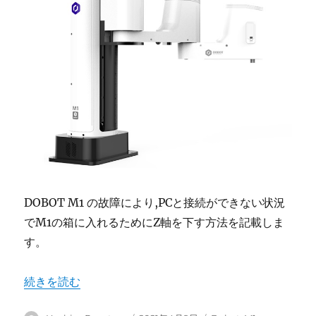
DOBOT M1 の故障により,PCと接続ができない状況
でM1の箱に入れるためにZ軸を下す方法を記載しま
す。
“DOBOT M1 PCと接続できない場合のZ軸の下し方” の
続きを読む