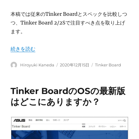
本稿では従来のTinker Boardとスペックを比較しつ
つ、Tinker Board 2/2Sで注目すべき点を取り上げ
ます。
“Tinker Board 2 / Tinker Board 2S とは” の
続きを読む
投
投
カ
Hiroyuki Kaneda
2020年12月15日
Tinker Board
稿
稿
テ
者
日:
ゴ
リ
Tinker BoardのOSの最新版
ー
はどこにありますか？