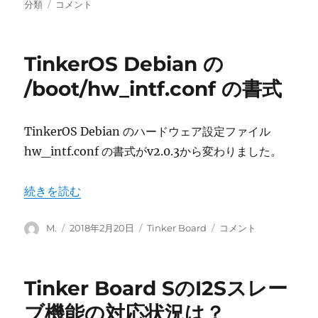
稿
稿
テ
TinkerBoard
分類
コメント
者
日:
ゴ
で
リ
RemoteDesktop(VNC)
ー
を
TinkerOS Debian の
使
う
/boot/hw_intf.conf の書式
に
TinkerOS Debian のハードウェア設定ファイル
hw_intf.conf の書式がv2.0.3から変わりました。
“TinkerOS Debian の /boot/hw_intf.conf の書式” の
続きを読む
投
投
カ
TinkerOS
M.
2018年2月20日
Tinker Board
コメント
稿
稿
テ
Debian
者
日:
ゴ
の
リ
/boot/hw_intf.conf
Tinker Board SのI2Sスレー
ー
の
書
ブ機能の対応状況は？
式