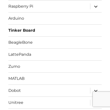
サ
Raspberry Pi
ブ
メ
ニ
Arduino
ュ
ー
を
Tinker Board
展
開
BeagleBone
LattePanda
Zumo
MATLAB
サ
Dobot
ブ
メ
ニ
サ
Unitree
ュ
ブ
ー
メ