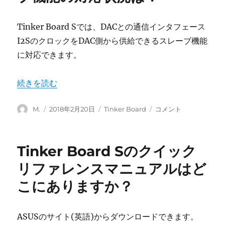
に
Tinker Board Sでは、DACとの通信インタフェース
I2SのクロックをDAC側から供給できるスレーブ機能
に対応できます。
“Tinker Board SのI2Sスレーブ機能の対応状況は？” の
続きを読む
投
投
カ
Tinker
M.
2018年2月20日
Tinker Board
コメント
稿
稿
テ
Board
者
日:
ゴ
S
リ
の
Tinker Board Sのクイック
ー
I2S
ス
リファレンスマニュアルはど
レ
こにありますか？
ー
ブ
機
能
ASUSのサイト(英語)からダウンロードできます。
の