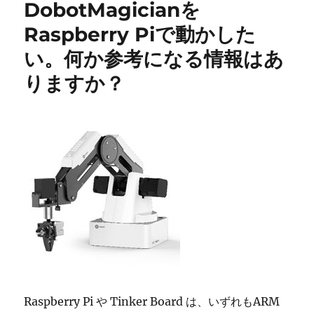
DobotMagicianを
ー
eMMC
の
Raspberry Piで動かした
リ
い。何か参考になる情報はあ
カ
バ
りますか？
リ
方
法
に
Raspberry Pi や Tinker Board は、いずれもARM