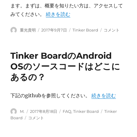
ます。まずは、概要を知りたい方は、アクセスして
“ASUS Tinker Boardとは、” の
みてください。
続きを読む
投
投
カ
ASUS
重光貴明
2017年9月7日
Tinker Board
コメント
稿
稿
テ
Tinker
者
日:
ゴ
Board
リ
と
Tinker BoardのAndroid
ー
は、
に
OSのソースコードはどこに
あるの？
“Tinker Boar
下記のgithubを参照してください。
続きを読む
投
投
カ
タ
M.
2017年8月18日
FAQ
,
Tinker Board
Tinker
稿
稿
テ
グ
Tinker
Board
コメント
者
日:
ゴ
Board
リ
の
ー
Android