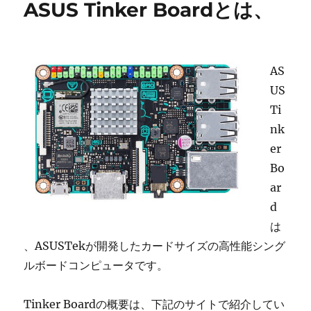
ASUS Tinker Boardとは、
タ
ッ
チ
デ
ィ
AS
ス
US
プ
Ti
レ
イ
nk
の
er
ご
Bo
使
用
ar
に
d
関
は
し
て
、ASUSTekが開発したカードサイズの高性能シング
に
ルボードコンピュータです。
Tinker Boardの概要は、下記のサイトで紹介してい