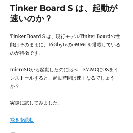
ー
Pi
Tinker Board S は、起動が
で
動
速いのか？
か
し
た
Tinker Board S は、現行モデルTinker Boardの性
い。
能はそのままに、16GbyteのeMMCを搭載している
何
か
のが特徴です。
参
考
microSDから起動したのに比べ、eMMCにOSをイ
に
な
ンストールすると、起動時間は速くなるでしょう
る
か？
情
報
は
実際に試してみました。
あ
り
“Tinker Board S は、起動が速いのか？” の
続きを読む
ま
す
か？