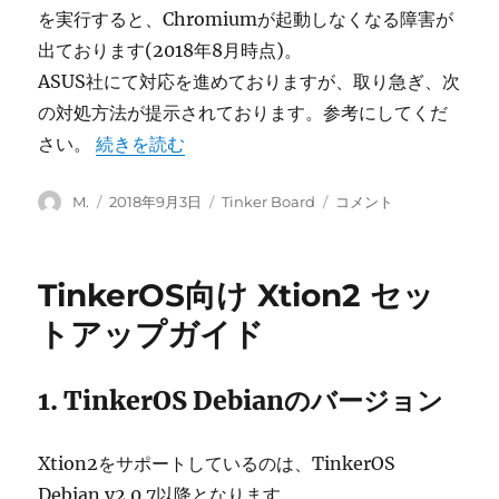
を実行すると、Chromiumが起動しなくなる障害が
出ております(2018年8月時点)。
ASUS社にて対応を進めておりますが、取り急ぎ、次
の対処方法が提示されております。参考にしてくだ
“TinkerOS v2.0.7でChromiumが起動しない
さい。
続きを読む
投
投
カ
TinkerOS
M.
2018年9月3日
Tinker Board
コメント
稿
稿
テ
v2.0.7
者
日:
ゴ
で
リ
Chromium
TinkerOS向け Xtion2 セッ
ー
が
起
トアップガイド
動
し
な
1. TinkerOS Debianのバージョン
い
問
題
Xtion2をサポートしているのは、TinkerOS
に
Debian v2.0.7以降となります。