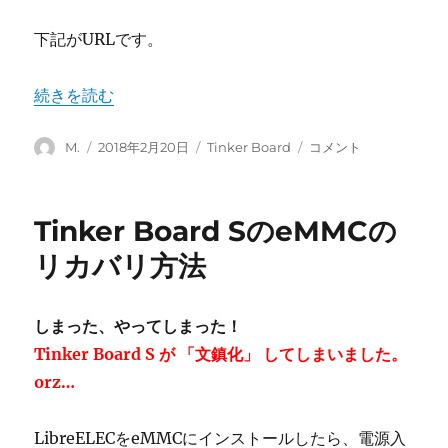
対
下記がURLです。
応
状
況
“Tinker Board Sのクイックリファレンスマニュアル
続きを読む
は？
に
投
投
カ
Tinker
M.
2018年2月20日
Tinker Board
コメント
稿
稿
テ
Board
者
日:
ゴ
S
リ
の
Tinker Board SのeMMCの
ー
ク
イ
リカバリ方法
ッ
ク
リ
しまった、やってしまった！
フ
Tinker Board S が 「文鎮化」 してしまいました。
ァ
レ
orz…
ン
ス
LibreELECをeMMCにインストールしたら、電源入
マ