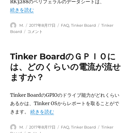
RK3288のペリフェラルのデータシートは、
ド
“Tinker Boardのペリフェラルを設定したい” の
続きを読む
は
ど
こ
投
投
カ
タ
M.
2017年8月17日
FAQ
,
Tinker Board
Tinker
に
稿
稿
テ
グ
Tinker
Board
コメント
あ
者
日:
ゴ
Board
る
リ
の
の？
ー
ペ
Tinker BoardのＧＰＩＯに
に
リ
フ
は、どのくらいの電流が流せ
ェ
ますか？
ラ
ル
を
設
Tinker BoardのGPIOのドライブ能力がどれくらい
定
あるかは、Tinker OSからレポートを取ることがで
し
“Tinker BoardのＧＰＩＯには、どのくらい
きます。
続きを読む
た
い
に
投
投
カ
タ
M.
2017年8月17日
FAQ
,
Tinker Board
Tinker
稿
稿
テ
グ
Tinker