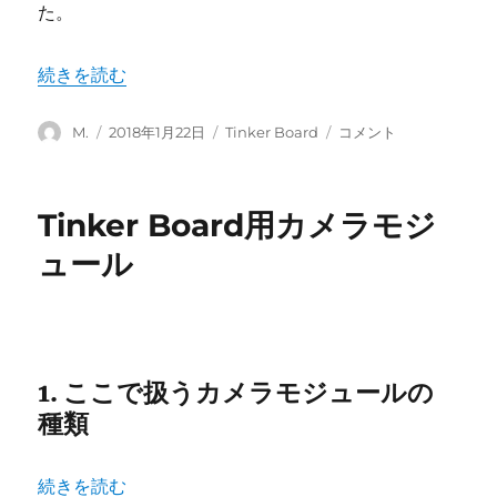
た。
に
“Tinker Board S の eMMC に OS をインストールする
続きを読む
投
投
カ
Tinker
M.
2018年1月22日
Tinker Board
コメント
稿
稿
テ
Board
者
日:
ゴ
S
リ
の
Tinker Board用カメラモジ
ー
eMMC
に
ュール
OS
を
イ
ン
ス
1. ここで扱うカメラモジュールの
ト
ー
種類
ル
す
る
“Tinker Board用カメラモジュール” の
続きを読む