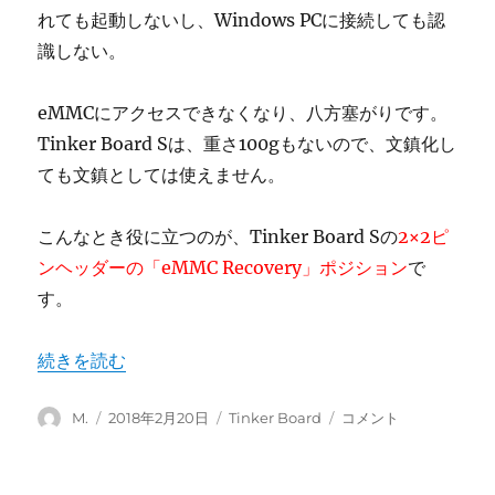
ニ
れても起動しないし、Windows PCに接続しても認
ュ
識しない。
ア
ル
は
eMMCにアクセスできなくなり、八方塞がりです。
ど
Tinker Board Sは、重さ100gもないので、文鎮化し
こ
ても文鎮としては使えません。
に
あ
り
こんなとき役に立つのが、Tinker Board Sの
2×2ピ
ま
ンヘッダーの「eMMC Recovery」ポジション
で
す
か？
す。
に
“Tinker Board SのeMMCのリカバリ方法” の
続きを読む
投
投
カ
Tinker
M.
2018年2月20日
Tinker Board
コメント
稿
稿
テ
Board
者
日:
ゴ
S
リ
の