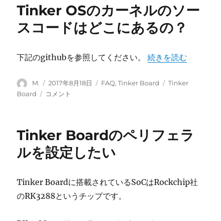
Tinker OSのカーネルのソー
OS
の
スコードはどこにあるの？
ソ
ー
ス
“Tinker OSの
下記のgithubを参照してください。
続きを読む
コ
ー
投
ド
投
カ
タ
M.
2017年8月18日
FAQ
,
Tinker Board
Tinker
稿
は
稿
テ
グ
Tinker
Board
コメント
者
ど
日:
ゴ
OS
こ
リ
の
に
ー
カ
Tinker Boardのペリフェラ
あ
ー
る
ネ
ルを設定したい
の？
ル
に
の
ソ
Tinker Boardに搭載されているSoCはRockchip社
ー
のRK3288というチップです。
ス
コ
ー