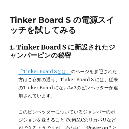
稿
稿
テ
Board
者
日:
ゴ
S
リ
で
Tinker Board S の電源スイ
ー
搭
載
ッチを試してみる
さ
れ
た
1. Tinker Board S に新設されたジ
低
ャンパーピンの秘密
電
圧
検
「Tinker Board Sとは」
のページを参照された
出
方はご存知の通り、Tinker Board S には、従来
機
能
のTinker Board にない2×2のピンヘッダーが追
に
加されています。
このピンヘッダーについているジャンパーのポ
ジションを変えることでeMMCのリカバリなど
ができるようですが、その中に “Power on” と