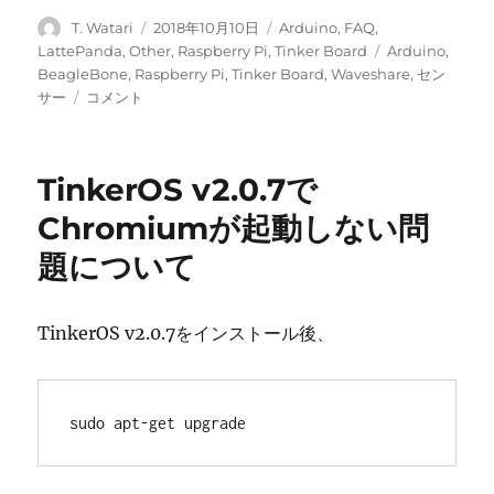
投
投
カ
T. Watari
2018年10月10日
Arduino
,
FAQ
,
稿
稿
テ
タ
LattePanda
,
Other
,
Raspberry Pi
,
Tinker Board
Arduino
,
者
日:
ゴ
グ
BeagleBone
,
Raspberry Pi
,
Tinker Board
,
Waveshare
,
セン
リ
Sensors
サー
コメント
ー
Pack
WS-
9467
TinkerOS v2.0.7で
に
Chromiumが起動しない問
題について
TinkerOS v2.0.7をインストール後、
sudo apt-get upgrade