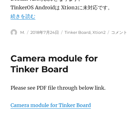
つ
TinkerOS Androidは Xtion2に未対応です。
い
て
“TinkerOS向け Xtion2 セットアップガイド” の
続きを読む
に
投
投
カ
TinkerOS
M.
2018年7月24日
Tinker Board
,
Xtion2
コメント
稿
稿
テ
向
者
日:
ゴ
け
リ
Xtion2
Camera module for
ー
セ
ッ
Tinker Board
ト
ア
ッ
Please see PDF file through below link.
プ
ガ
イ
Camera module for Tinker Board
ド
に