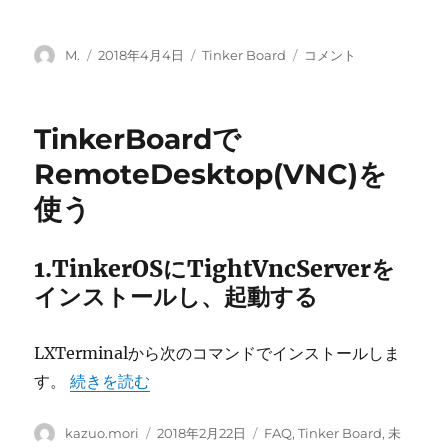
投
投
カ
Camera
M.
2018年4月4日
Tinker Board
コメント
稿
稿
テ
module
者
日:
ゴ
for
リ
Tinker
TinkerBoardで
ー
Board
に
RemoteDesktop(VNC)を
使う
1.TinkerOSにTightVncServerを
インストールし、起動する
LXTerminalから次のコマンドでインストールしま
“TinkerBoardでRemoteDesktop(VNC)を使う” 
す。
続きを読む
投
投
カ
kazuo.mori
2018年2月22日
FAQ
,
Tinker Board
,
未