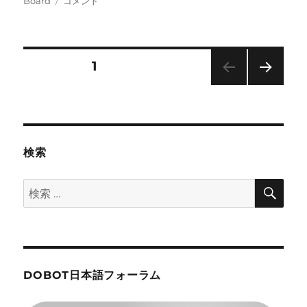
Board
コメント
者
日:
ゴ
Board
リ
の
ー
Ｇ
Ｐ
投
固定ページ
1
Ｉ
Ｏ
次の
稿
に
ペー
は、
ジ
ナ
ど
の
検索
く
ビ
ら
検
検
い
ゲ
索
の
索:
電
ー
流
が
流
シ
せ
DOBOT日本語フォーラム
ま
ョ
す