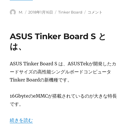
手
順
投
投
カ
Tinker
M.
2018年1月16日
Tinker Board
コメント
に
稿
稿
テ
Board
者
日:
ゴ
用
リ
カ
ASUS Tinker Board S と
ー
メ
ラ
は、
モ
ジ
ュ
ASUS Tinker Board S は、ASUSTekが開発したカ
ー
ードサイズの高性能シングルボードコンピュータ
ル
に
Tinker Boardの新機種です。
16GbyteのeMMCが搭載されているのが大きな特長
です。
“ASUS Tinker Board S とは、” の
続きを読む