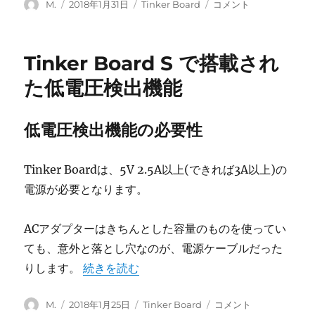
投
投
カ
Tinker
M.
2018年1月31日
Tinker Board
コメント
に
稿
稿
テ
Board
者
日:
ゴ
S
リ
は、
Tinker Board S で搭載され
ー
起
動
た低電圧検出機能
が
速
い
低電圧検出機能の必要性
の
か？
に
Tinker Boardは、5V 2.5A以上(できれば3A以上)の
電源が必要となります。
ACアダプターはきちんとした容量のものを使ってい
ても、意外と落とし穴なのが、電源ケーブルだった
“Tinker Board S で搭載された低電圧検出機
りします。
続きを読む
投
投
カ
Tinker
M.
2018年1月25日
Tinker Board
コメント