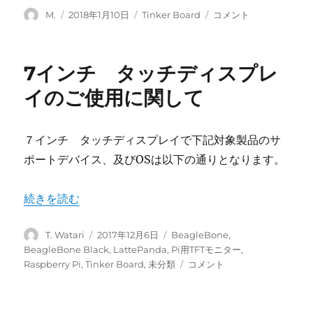
投
投
カ
ASUS
M.
2018年1月10日
Tinker Board
コメント
稿
稿
テ
Tinker
者
日:
ゴ
Board
リ
S
7インチ タッチディスプレ
ー
と
は、
イのご使用に関して
に
７インチ タッチディスプレイで下記対象製品のサ
ポートデバイス、及びOSは以下の通りとなります。
“7インチ タッチディスプレイのご使用に関して” の
続きを読む
投
投
カ
T. Watari
2017年12月6日
BeagleBone
,
稿
稿
テ
BeagleBone Black
,
LattePanda
,
Pi用TFTモニター
,
者
日:
ゴ
7
Raspberry Pi
,
Tinker Board
,
未分類
コメント
リ
イ
ー
ン
チ