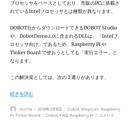
プロセッサをベースとしており、市販のPCに搭載さ
れているIntelプロセッサとは種類が異なります。
DOBOT社からダウンロードできるDOBOT Studio
や、DobotDemo2.0に含まれるDLLは、「Intelプ
ロセッサ向け」であるため、Raspberry Pi や
Tinker Board で使おうとしても「実行エラー」と
なります。
この解決策としては、次の２通りがあります。
“DobotMagicianをRaspberry Piで動かしたい。
続きを読む
投
投
カ
morita
2018年2月8日
Dobot
,
Magician
,
Raspberry
稿
稿
テ
タ
DobotMagician
Pi
,
Tinker Board
Dobot
,
FAQ
,
Raspberry Pi
コメント
者
日:
ゴ
グ
を
リ
Raspberry