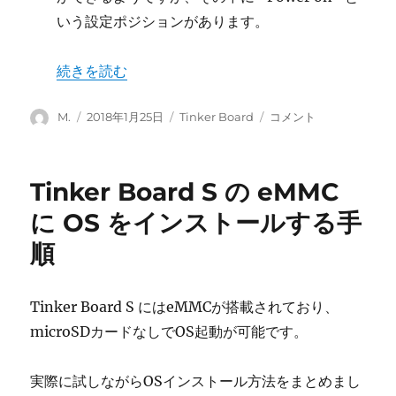
いう設定ポジションがあります。
“Tinker Board S の電源スイッチを試してみる” の
続きを読む
投
投
カ
Tinker
M.
2018年1月25日
Tinker Board
コメント
稿
稿
テ
Board
者
日:
ゴ
S
リ
の
Tinker Board S の eMMC
ー
電
源
に OS をインストールする手
ス
順
イ
ッ
チ
を
Tinker Board S にはeMMCが搭載されており、
試
microSDカードなしでOS起動が可能です。
し
て
み
実際に試しながらOSインストール方法をまとめまし
る