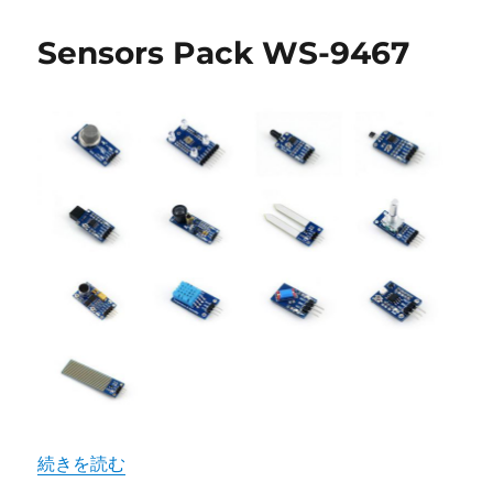
者
日:
ゴ
リ
Sensors Pack WS-9467
ー
“Sensors Pack WS-9467” の
続きを読む