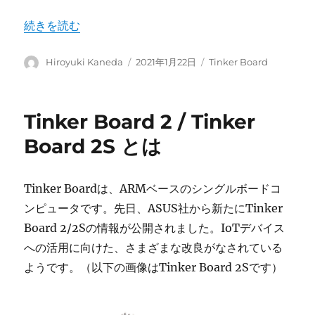
“Tinker Board(V2.0.8以降)におけるカメラモジュー
続きを読む
投
投
カ
Hiroyuki Kaneda
2021年1月22日
Tinker Board
稿
稿
テ
者
日:
ゴ
リ
Tinker Board 2 / Tinker
ー
Board 2S とは
Tinker Boardは、ARMベースのシングルボードコ
ンピュータです。先日、ASUS社から新たにTinker
Board 2/2Sの情報が公開されました。IoTデバイス
への活用に向けた、さまざまな改良がなされている
ようです。（以下の画像はTinker Board 2Sです）