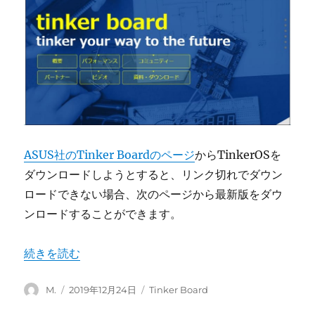
ASUS社のTinker Boardのページ
からTinkerOSを
ダウンロードしようとすると、リンク切れでダウン
ロードできない場合、次のページから最新版をダウ
ンロードすることができます。
“Tinker BoardのOSの最新版はどこにありますか？” の
続きを読む
投
投
カ
M.
2019年12月24日
Tinker Board
稿
稿
テ